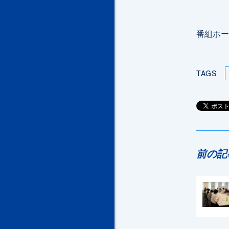
番組ホ
TAGS
前の記