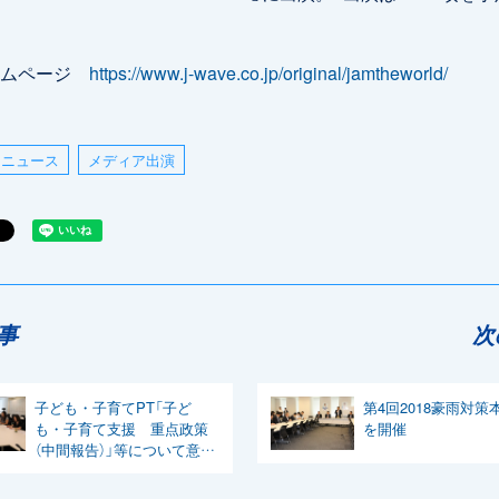
ームページ
https://www.j-wave.co.jp/original/jamtheworld/
ニュース
メディア出演
事
次
子ども・子育てPT「子ど
第4回2018豪雨対策
も・子育て支援 重点政策
を開催
（中間報告）」等について意見
交換