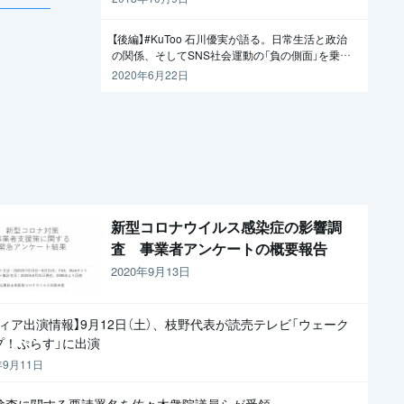
【後編】#KuToo 石川優実が語る。日常生活と政治
の関係、そしてSNS社会運動の「負の側面」を乗り
越えるには
2020年6月22日
新型コロナウイルス感染症の影響調
査 事業者アンケートの概要報告
2020年9月13日
ディア出演情報】9月12日（土）、枝野代表が読売テレビ「ウェーク
プ！ぷらす」に出演
年9月11日
R検査に関する要請署名を佐々木衆院議員らが受領