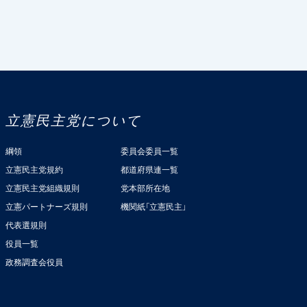
立憲民主党について
綱領
委員会委員一覧
立憲民主党規約
都道府県連一覧
立憲民主党組織規則
党本部所在地
立憲パートナーズ規則
機関紙「立憲民主」
代表選規則
役員一覧
政務調査会役員