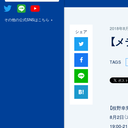
Twitter
@Line
Youtube
その他の公式SNSはこちら
2018年8
シェア
【メ
ツイート
シャア
TAGS
Lineで送る
はてブ
【枝野幸
8月2日（
19:00-