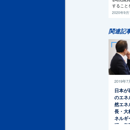
すること
2020年9月
関連記
2019年7
日本が
のエネ
然エネ
長・大
ネルギ
昭一衆