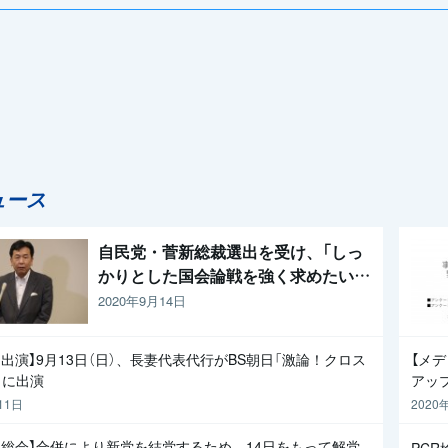
ュース
自民党・菅新総裁選出を受け、「しっ
かりとした国会論戦を強く求めたい」
と枝野代表
2020年9月14日
出演】9月13日（日）、長妻代表代行がBS朝日「激論！クロス
【メ
」に出演
アッ
11日
2020
員総会】合併により新党を結党するため、14日をもって解党
PC