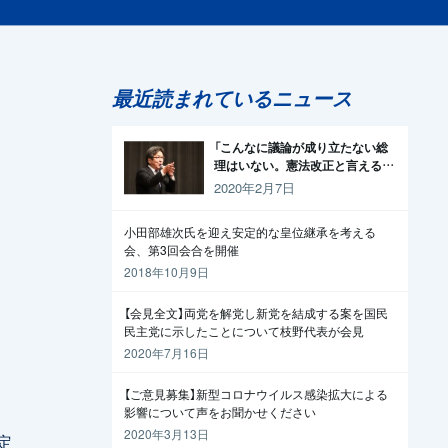
最近読まれているニュース
「こんなに議論が成り立たない総
理はいない。憲法改正と言える資
格がどこにある。市民と野党の力
2020年2月7日
で引きずり下ろそう」杉尾議員
小田部雄次氏を迎え安定的な皇位継承を考える
会、第3回会合を開催
2018年10月9日
【会見全文】両党を解党し新党を結成する案を国民
民主党に示したことについて枝野代表が会見
2020年7月16日
【ご意見募集】新型コロナウイルス感染拡大による
影響について声をお聞かせください
2020年3月13日
予定