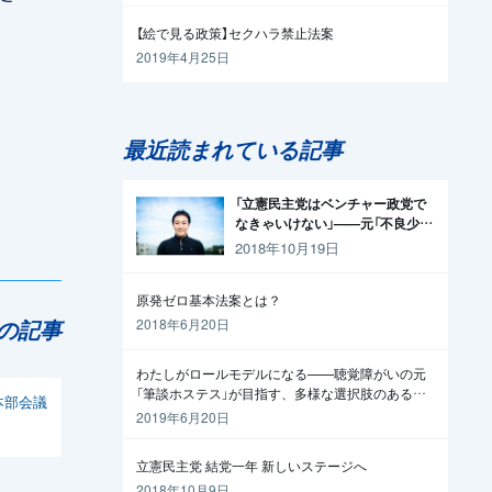
【絵で見る政策】セクハラ禁止法案
2019年4月25日
最近読まれている記事
「立憲民主党はベンチャー政党で
なきゃいけない」——元「不良少
年」の起業家が政治家になった理
2018年10月19日
由
原発ゼロ基本法案とは？
の記事
2018年6月20日
わたしがロールモデルになる——聴覚障がいの元
「筆談ホステス」が目指す、多様な選択肢のある社
本部会議
会
2019年6月20日
立憲民主党 結党一年 新しいステージへ
2018年10月9日