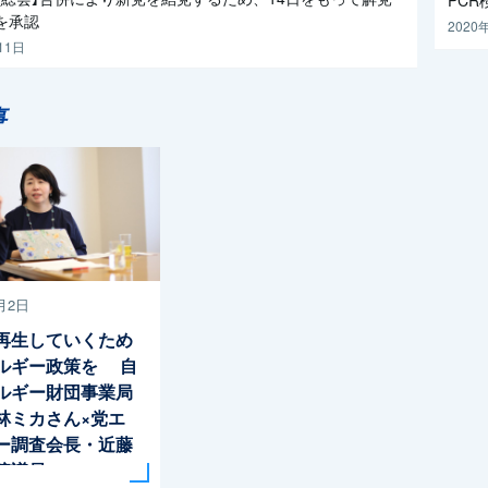
を承認
2020
11日
事
月2日
再生していくため
ルギー政策を 自
ルギー財団事業局
林ミカさん×党エ
ー調査会長・近藤
院議員