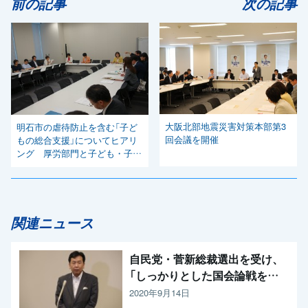
前の記事
次の記事
大阪北部地震災害対策本部第3
明石市の虐待防止を含む「子ど
回会議を開催
もの総合支援」についてヒアリ
ング 厚労部門と子ども・子育
てPT合同会議
関連ニュース
自民党・菅新総裁選出を受け、
「しっかりとした国会論戦を強
く求めたい」と枝野代表
2020年9月14日