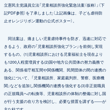
立憲民主党議員立法「児童相談所強化緊急法案（仮称）」（下
記PDF参照）を了承しました（上記画像は、子ども虐待防
止オレンジリボン運動の公式ポスター）。
同法案は、痛ましい児童虐待事件を防ぎ、迅速に対応で
きるよう、政府の「児童相談所強化プラン」を前倒し実現
するもの。(1)児童相談所における児童福祉士を現在より
も1200人程度増員する(2)国や地方公共団体の努力義務で
ある、関係省庁相互間や関係機関、民間団体の間の連携の
強化について、「児童相談所、家庭裁判所、警察、医療機
関」などを追加し関係機関の連携を強化する(3)非正規職員
の正規職員への転換等、児童相談所の体制の整備に対し国
が行う支援の在り方を検討し、必要な措置を講ずる――が
主な柱です。