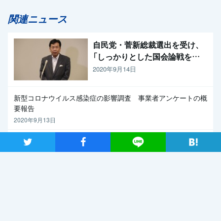
関連ニュース
自民党・菅新総裁選出を受け、
「しっかりとした国会論戦を強
く求めたい」と枝野代表
2020年9月14日
新型コロナウイルス感染症の影響調査 事業者アンケートの概
要報告
2020年9月13日
【メディア出演】9月13日（日）、長妻代表代行がBS朝日「激論！
ツイート
シャア
Lineで送る
クロスファイア」に出演
2020年9月11日
関連記事