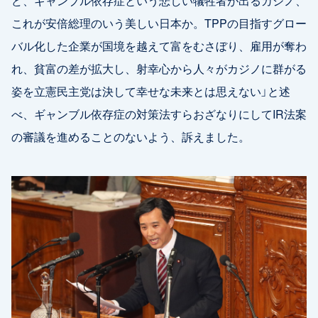
ど、ギャンブル依存症という悲しい犠牲者が出るカジノ、
これが安倍総理のいう美しい日本か。TPPの目指すグロー
バル化した企業が国境を越えて富をむさぼり、雇用が奪わ
れ、貧富の差が拡大し、射幸心から人々がカジノに群がる
姿を立憲民主党は決して幸せな未来とは思えない」と述
べ、ギャンブル依存症の対策法すらおざなりにしてIR法案
の審議を進めることのないよう、訴えました。