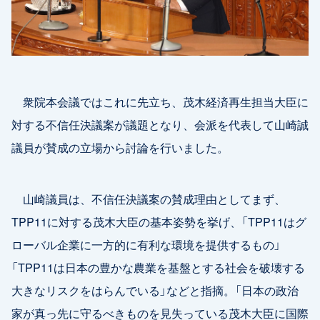
衆院本会議ではこれに先立ち、茂木経済再生担当大臣に
対する不信任決議案が議題となり、会派を代表して山崎誠
議員が賛成の立場から討論を行いました。
山崎議員は、不信任決議案の賛成理由としてまず、
TPP11に対する茂木大臣の基本姿勢を挙げ、「TPP11はグ
ローバル企業に一方的に有利な環境を提供するもの」
「TPP11は日本の豊かな農業を基盤とする社会を破壊する
大きなリスクをはらんでいる」などと指摘。「日本の政治
家が真っ先に守るべきものを見失っている茂木大臣に国際