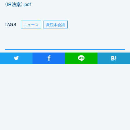
（IR法案）.pdf
TAGS
ニュース
衆院本会議
前の記事
次の記事
ツイート
シャア
Lineで送る
部落解放･人権政策確立要求第1
高度プロフェッショナル制度･
次中央集会で福山幹事長が挨拶
裁量労働制拡大はいらない！日
比谷野音集会2018 国会請願
デモ