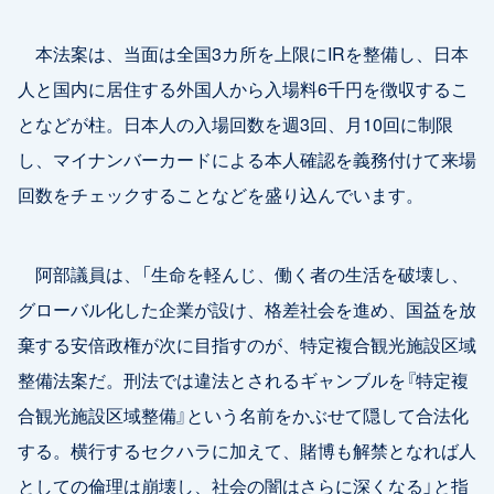
本法案は、当面は全国3カ所を上限にIRを整備し、日本
人と国内に居住する外国人から入場料6千円を徴収するこ
となどが柱。日本人の入場回数を週3回、月10回に制限
し、マイナンバーカードによる本人確認を義務付けて来場
回数をチェックすることなどを盛り込んでいます。
阿部議員は、「生命を軽んじ、働く者の生活を破壊し、
グローバル化した企業が設け、格差社会を進め、国益を放
棄する安倍政権が次に目指すのが、特定複合観光施設区域
整備法案だ。刑法では違法とされるギャンブルを『特定複
合観光施設区域整備』という名前をかぶせて隠して合法化
する。横行するセクハラに加えて、賭博も解禁となれば人
としての倫理は崩壊し、社会の闇はさらに深くなる」と指