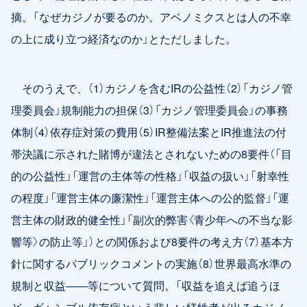
摘。「なぜカジノが要るのか。アベノミクスとは人の不幸
の上に成り立つ経済なのか」とただしました。
そのうえで、（1）カジノを含むIRの公益性（2）「カジノ管
理委員会」規制能力の担保（3）「カジノ管理委員会」の事務
体制（4）依存症対策の費用（5）IR整備法案とIR推進法の付
帯決議に示された賭博が違法とされないための8要件（「目
的の公益性」「運営の主体等の性格」「収益の扱い」「射幸性
の程度」「運営主体の廉潔性」「運営主体への公的監督」「運
営主体の財政的健全性」「副次的弊害〈青少年への不当な影
響等〉の防止等」）との関係および8要件の考え方（7）基本方
針に関するパブリックコメントの実施（8）世界最高水準の
規制と収益――等について質問。「収益を追えば追うほ