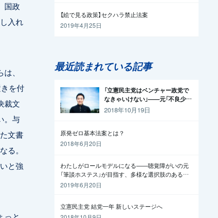
、国政
【絵で見る政策】セクハラ禁止法案
し入れ
2019年4月25日
最近読まれている記事
らは、
置きを付
「立憲民主党はベンチャー政党で
なきゃいけない」——元「不良少
決裁文
年」の起業家が政治家になった理
2018年10月19日
由
い。与
した文書
原発ゼロ基本法案とは？
2018年6月20日
なる。
いと強
わたしがロールモデルになる——聴覚障がいの元
「筆談ホステス」が目指す、多様な選択肢のある社
会
2019年6月20日
立憲民主党 結党一年 新しいステージへ
ょっと
2018年10月9日