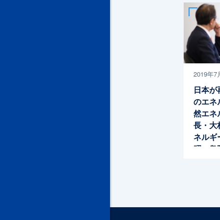
2019年7
日本が
のエネ
然エネ
長・大
ネルギ
昭一衆