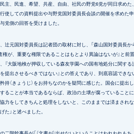
民主、民進、希望、共産、自由、社民の野党6党が同日求めた
行使しての資料提出や与野党国対委員長会談の開催を求めた申
与党側の回答を受けました。
、辻元国対委員長は記者団の取材に対し、「森山国対委員長か
査権が、重要な権限であることはもとより異論はないが』と前
、『大阪地検が押収している森友学園への国有地処分に関する
を提出させるべきではない』との答えであり、到底容認できな
矜持（きょうじ）をお持ちなのかを疑問に感じた。国会に提出
することが本当であるならば、政治の土壌が腐っていることに
協力をしてきちんと処理をしないと、このままでは済まされな
げた」と述べました。
二階幹事長が「（文書が）出せないということはわれわれもち