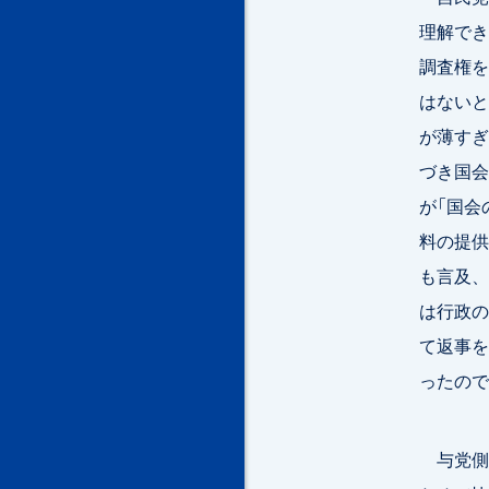
理解でき
調査権を
はないと
が薄すぎ
づき国会
が「国会
料の提供
も言及、
は行政の
て返事を
ったので
与党側