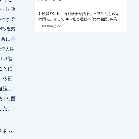
かり国政
【後編】#KuToo 石川優実が語る。日常生活と政治
べきで
の関係、そしてSNS社会運動の「負の側面」を乗り
越えるには
2020年6月22日
危機感
1条に基
理大臣
則り資
ことに
、今回
確認し
る』と言
した。
をあら