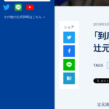
Twitter
@Line
Youtube
その他の公式SNSはこちら
2018年3
シェア
「
ツイート
辻
シャア
Lineで送る
TAGS
はてブ
辻元清