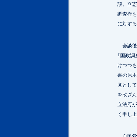
談。立憲
調査権を
に対する
会談後
『国政調
けつつも
書の原本
党として
を改ざん
立法府が
く申し上
自民党の