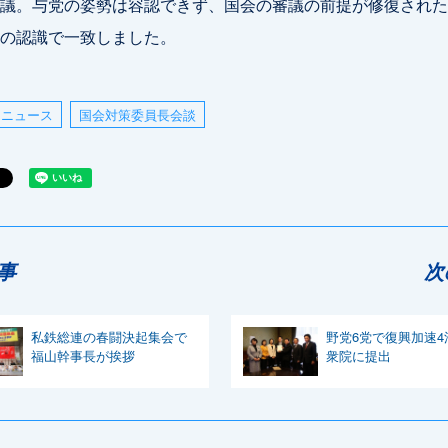
議。与党の姿勢は容認できず、国会の審議の前提が修復された
の認識で一致しました。
ニュース
国会対策委員長会談
事
次
私鉄総連の春闘決起集会で
野党6党で復興加速4
福山幹事長が挨拶
衆院に提出