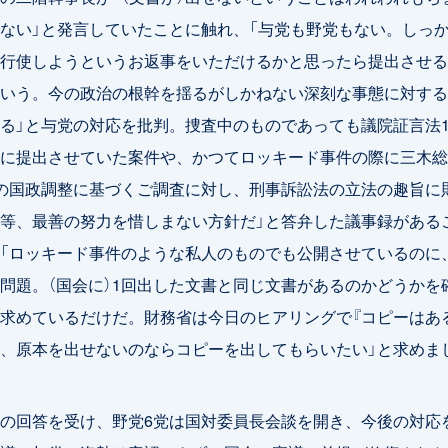
ない」と発言していたことに触れ、「与党も野党もない。しっ
行使しようというお返事をいただけるかと思ったら提出させる
いう。今の政治の根幹を揺るがしかねない深刻な事態に対する
る」と与党の対応を批判。捜査中のものであっても議院証言法
に提出させていた案件や、かつてロッキード事件の際に三木総
の国政調整に基づくご調査に対し、刑事訴訟法の立法の趣旨に
等、最善の努力を惜しまない方針だ」と答弁した議事録がある
「ロッキード事件のような私人のものでも公開させているのに
問題。（国会に）1回出した文書と同じ文書があるのかどうかを
求めているだけだ。財務省は今日のヒアリングで『コピーはあ
、原本を出せないのならコピーを出してもらいたい」と求めま
の回答を受け、野党6党は国対委員長会談を開き、今後の対応