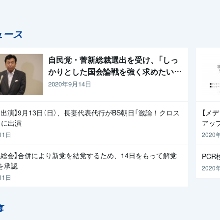
ュース
自民党・菅新総裁選出を受け、「しっ
かりとした国会論戦を強く求めたい」
と枝野代表
2020年9月14日
出演】9月13日（日）、長妻代表代行がBS朝日「激論！クロス
【メ
」に出演
アッ
11日
2020
員総会】合併により新党を結党するため、14日をもって解党
PC
を承認
2020
11日
事