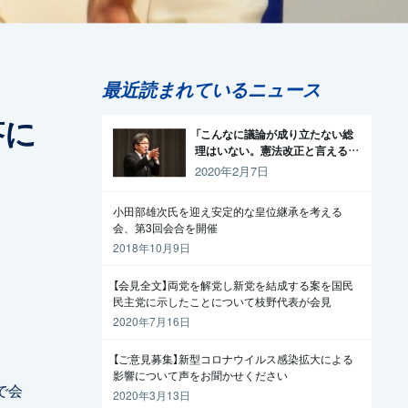
最近読まれているニュース
答に
「こんなに議論が成り立たない総
理はいない。憲法改正と言える資
格がどこにある。市民と野党の力
2020年2月7日
で引きずり下ろそう」杉尾議員
小田部雄次氏を迎え安定的な皇位継承を考える
会、第3回会合を開催
2018年10月9日
【会見全文】両党を解党し新党を結成する案を国民
民主党に示したことについて枝野代表が会見
2020年7月16日
【ご意見募集】新型コロナウイルス感染拡大による
影響について声をお聞かせください
で会
2020年3月13日