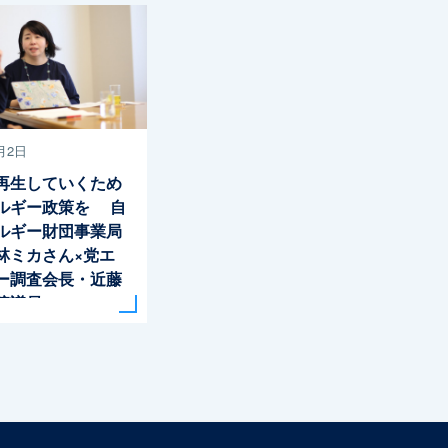
月2日
再生していくため
ルギー政策を 自
ルギー財団事業局
林ミカさん×党エ
ー調査会長・近藤
院議員