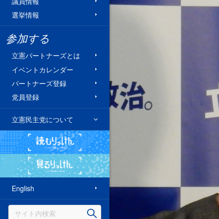
議員情報
選挙情報
参加する
立憲パートナーズとは
イベントカレンダー
パートナーズ登録
党員登録
立憲民主党について
読むりっけん
見るりっけん
English