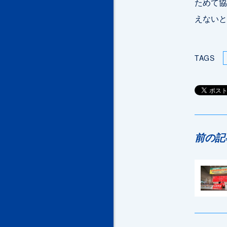
ためて協
えないと
TAGS
前の記