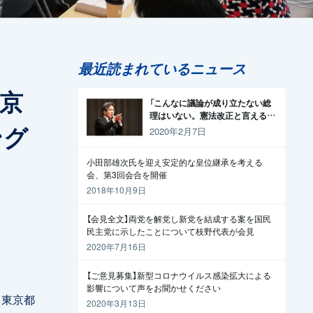
最近読まれているニュース
京
「こんなに議論が成り立たない総
理はいない。憲法改正と言える資
ング
格がどこにある。市民と野党の力
2020年2月7日
で引きずり下ろそう」杉尾議員
小田部雄次氏を迎え安定的な皇位継承を考える
会、第3回会合を開催
2018年10月9日
【会見全文】両党を解党し新党を結成する案を国民
民主党に示したことについて枝野代表が会見
2020年7月16日
【ご意見募集】新型コロナウイルス感染拡大による
影響について声をお聞かせください
、東京都
2020年3月13日