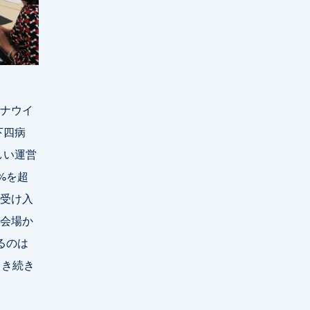
ナウイ
下四病
しい運営
%を超
受け入
会場か
るのは
引き続き