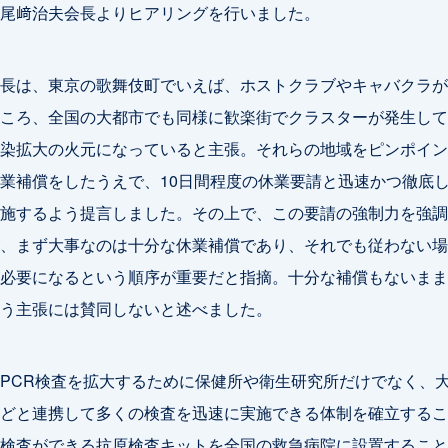
尾﨑治夫会長よりヒアリングを行いました。
長は、東京の歌舞伎町でいえば、ホストクラブやキャバクラが
ころ、全国の大都市でも同様に歓楽街でクラスターが発生して
染拡大の火元になっていると主張。それらの地域をピンポイン
業補償をしたうえで、10日間程度の休業要請と迅速かつ徹底し
施するよう提言しました。その上で、この要請の強制力を強調
、まず大事なのは十分な休業補償であり、それでも従わない場
必要になるという順序が重要だと指摘。十分な補償もないまま
う主張には賛同しないと述べました。
PCR検査を拡大するために保健所や衛生研究所だけでなく、
どと連携して多くの検査を迅速に実施できる体制を確立するこ
検査ができる抗原検査キットを全国の救急病院に設置すること