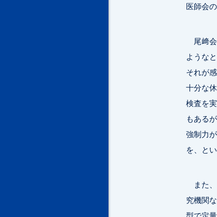
医師会の
尾﨑会
ようなと
それが感
十分な休
検査を実
もあるが
強制力が
を、とい
また、
究機関な
型で定量