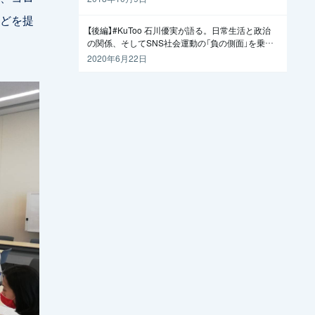
どを提
【後編】#KuToo 石川優実が語る。日常生活と政治
の関係、そしてSNS社会運動の「負の側面」を乗り
越えるには
2020年6月22日