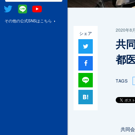
Twitter
@Line
Youtube
その他の公式SNSはこちら
2020年8
シェア
共
ツイート
都
シャア
Lineで送る
TAGS
はてブ
共同会