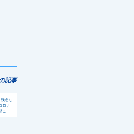
の記事
「残念な
コロナ
起こし
政調会長