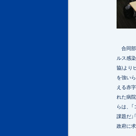
合同部
ルス感染
協)より
を強いら
える赤字
れた病院
らは、「
課題だ」
政府に求