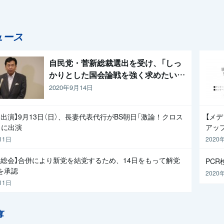
ュース
自民党・菅新総裁選出を受け、「しっ
かりとした国会論戦を強く求めたい」
と枝野代表
2020年9月14日
出演】9月13日（日）、長妻代表代行がBS朝日「激論！クロス
【メ
」に出演
アッ
11日
2020
員総会】合併により新党を結党するため、14日をもって解党
PC
を承認
2020
11日
事