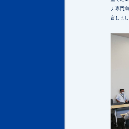
ナ専門病
言しまし