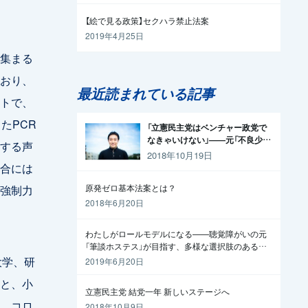
【絵で見る政策】セクハラ禁止法案
2019年4月25日
集まる
おり、
最近読まれている記事
トで、
たPCR
「立憲民主党はベンチャー政党で
なきゃいけない」——元「不良少
する声
年」の起業家が政治家になった理
2018年10月19日
由
合には
強制力
原発ゼロ基本法案とは？
2018年6月20日
わたしがロールモデルになる——聴覚障がいの元
「筆談ホステス」が目指す、多様な選択肢のある社
会
大学、研
2019年6月20日
と、小
立憲民主党 結党一年 新しいステージへ
、コロ
2018年10月9日