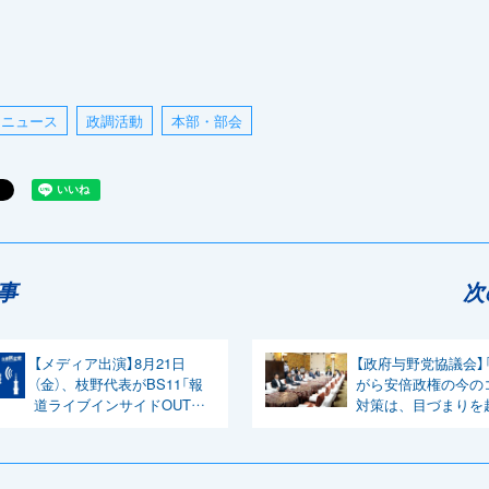
ニュース
政調活動
本部・部会
事
次
【メディア出演】8月21日
【政府与野党協議会】
（金）、枝野代表がBS11「報
がら安倍政権の今の
道ライブインサイドOUT特
対策は、目づまりを
別編 リベラルタイム」に出演
始めている」と逢坂