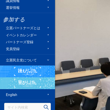
議員情報
選挙情報
参加する
立憲パートナーズとは
イベントカレンダー
パートナーズ登録
党員登録
立憲民主党について
読むりっけん
見るりっけん
English