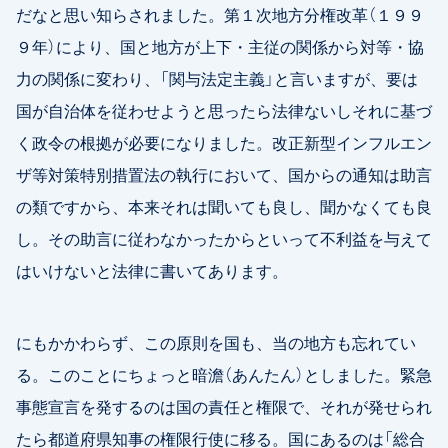
だなと思い知らされました。第１次地方分権改革（１９９
９年）により、国と地方が上下・主従の関係から対等・協
力の関係に変わり、「関与法定主義」と言いますが、要は
国が自治体を従わせようと思ったら法律ないしそれに基づ
く政令の根拠が必要になりました。改正新型インフルエン
ザ等対策特別措置法の執行において、国からの通知は助言
の類ですから、本来それは聞いても良し、聞かなくても良
し。その助言に従わなかったからといって不利益を与えて
はいけないと法律に書いてあります。
にもかかわらず、この原則を国も、当の地方も忘れてい
る。このことにちょっと暗澹（あんたん）としました。緊急
事態宣言を発するのは国の責任と権限で、それが発せられ
たら都道府県知事の権限行使に移る。国にあるのは「総合