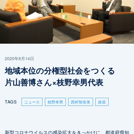
2020年8月14日
地域本位の分権型社会をつくる
片山善博さん×枝野幸男代表
TAGS
ニュース
枝野幸男
西村智奈美
政策
新型コロナウイルスの感染拡大をきっかけに、都道府県知