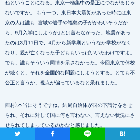
ねということになる。東京一極集中の是正につながるじゃ
ないですか。 もう一つ、東日本大震災があった時には東
京の人は誰も「宮城や岩手や福島の子がかわいそうだか
ら、9月入学にしようか」とは言わなかった。地震があっ
たのは3月11日で、4月から新学期というなか学校がなく
なり、親が亡くなった子どももいっぱいいたわけですよ。
でも、誰もそういう同情を示さなかった。今回東京で休校
が続くと、それを全国的な問題にしようとする。とても不
公正と言うか、視点が偏っているなと呆れました。
西村）本当にそうですね。結局自治体が国の下請けをさせ
られ、それに対して国に何も言わない、言えない状況にさ
せられてしまっているのかなと感じました。
ツイート
シャア
Lineで送る