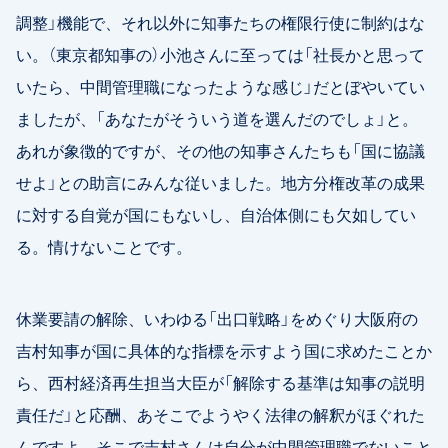
調整」機能で、それ以外に知事たちの権限行使に制約はな
い。（東京都知事の）小池さんに至っては「社長かと思って
いたら、中間管理職になったような感じ」だとぼやいてい
ましたが、「あなたがそういう道を選んだのでしょ」と。
あれが象徴的ですが、その他の知事さんたちも「国に協議
せよ」との助言にみんな従いました。地方分権改革の成果
に対する自覚が国にもないし、自治体側にも欠如してい
る。情けないことです。
休業要請の解除、いわゆる「出口戦略」をめぐり大阪府の
吉村知事が国に具体的な指標を示すよう国に求めたことか
ら、西村経済再生担当大臣が「解除する基準は知事の説明
責任だ」と応酬、あそこでようやく法律の解釈がほぐれた
んですよ。そこで吉村さんは自分が中間管理職でないこと