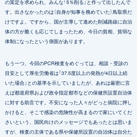
の策定を求められ、みんな「5％削る」と作って出したんで
す。出さなかったのは（自身が知事を務めていた）鳥取県だ
けですよ。ですから、国が主導して進めた削減路線に自治
体の方が脆くも応じてしまったため、今日の貧相、貧弱な
体制になったという側面があります。
もう一つ、今回のPCR検査をめぐっては、相談・受診の
目安として厚生労働省は「37.5度以上の発熱が4日以上続
いた場合」との基準を示していましたが、あれは厳密に言
えば都道府県および政令指定都市などの保健所設置自治体
に対する助言です。不安になった人々がどっと病院に押し
かけると、そこで感染の危険性が高まるので家にいてくだ
さいという、国民向けのメッセージでもあったとは思いま
すが、検査の主体である県や保健所設置の自治体は自分た