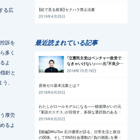
する広
【絵で見る政策】セクハラ禁止法案
2019年4月25日
最近読まれている記事
控訴を
ら多く
「立憲民主党はベンチャー政党で
るよ
なきゃいけない」——元「不良少
年」の起業家が政治家になった理
2018年10月19日
の指針と
由
よう、
原発ゼロ基本法案とは？
2018年6月20日
わたしがロールモデルになる——聴覚障がいの元
「筆談ホステス」が目指す、多様な選択肢のある社
う厚労
会
2019年6月20日
止めるよ
【後編】#KuToo 石川優実が語る。日常生活と政治
の関係、そしてSNS社会運動の「負の側面」を乗り