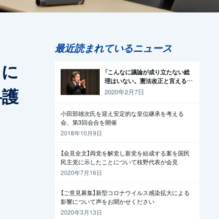
最近読まれているニュース
」に
「こんなに議論が成り立たない総
理はいない。憲法改正と言える資
弁護
格がどこにある。市民と野党の力
2020年2月7日
で引きずり下ろそう」杉尾議員
小田部雄次氏を迎え安定的な皇位継承を考える
会、第3回会合を開催
2018年10月9日
【会見全文】両党を解党し新党を結成する案を国民
民主党に示したことについて枝野代表が会見
2020年7月16日
【ご意見募集】新型コロナウイルス感染拡大による
影響について声をお聞かせください
2020年3月13日