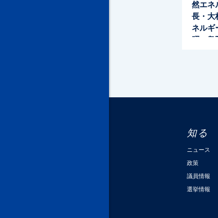
然エネ
長・大
ネルギ
昭一衆
知る
ニュース
政策
議員情報
選挙情報