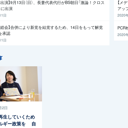
出演】9月13日（日）、長妻代表代行がBS朝日「激論！クロス
【メ
」に出演
アッ
11日
2020
員総会】合併により新党を結党するため、14日をもって解党
PC
を承認
2020
11日
事
月2日
再生していくため
ルギー政策を 自