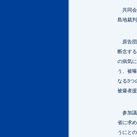
共同会派
島地裁判
原告団
断念する
の病気に
う、被曝
なる3つ
被爆者援
参加議
省に求め
うにとの