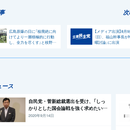
事
次
広島原爆の日に「核廃絶に向
【メディア出演】8月9
けてより一層積極的に行動
（日）、福山幹事長がN
し、全力を尽くす」と枝野代
曜討論」に出演
表
ュース
自民党・菅新総裁選出を受け、「しっ
かりとした国会論戦を強く求めたい」
と枝野代表
2020年9月14日