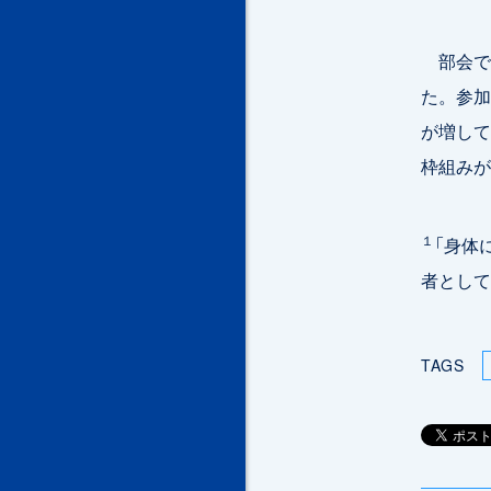
部会で
た。参加
が増して
枠組みが
１
「身体
者として
TAGS