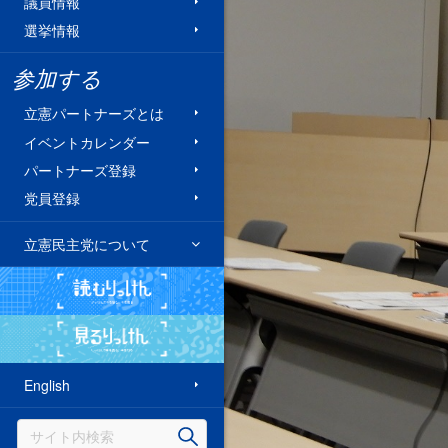
議員情報
選挙情報
参加する
立憲パートナーズとは
イベントカレンダー
パートナーズ登録
党員登録
立憲民主党について
読むりっけん
見るりっけん
English