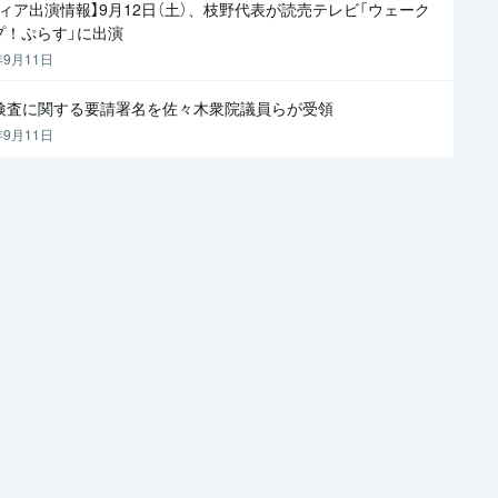
ディア出演情報】9月12日（土）、枝野代表が読売テレビ「ウェーク
プ！ぷらす」に出演
年9月11日
R検査に関する要請署名を佐々木衆院議員らが受領
年9月11日