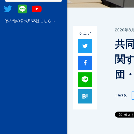
Twitter
@Line
Youtube
その他の公式SNSはこちら
2020年8
シェア
共
ツイート
関
シャア
団
Lineで送る
はてブ
TAGS