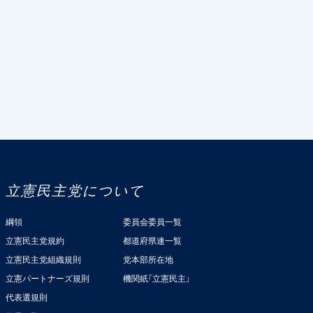
立憲民主党について
綱領
委員会委員一覧
立憲民主党規約
都道府県連一覧
立憲民主党組織規則
党本部所在地
立憲パートナーズ規則
機関紙「立憲民主」
代表選規則