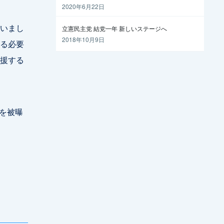
越えるには
2020年6月22日
いまし
立憲民主党 結党一年 新しいステージへ
2018年10月9日
る必要
援する
を被曝