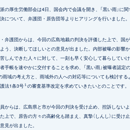
の厚生労働部会は4日、国会内で会議を開き、「黒い雨」に関
決について、弁護団・原告団等よりヒアリングを行いました。
・弁護団からは、今回の広島地裁の判決を評価した上で、国が
よう、決断してほしいとの意見が出ました。内部被曝の影響か
苦しんできた人々に対して、一刻も早く安心して暮らしていけ
者手帳を速やかに交付することを求め、「黒い雨」被曝者認定
の雨域の考え方と、雨域外の人への対応等についても検討する
１
護法1条3号
の審査基準改定を求めていきたいとのことです。
員からは、広島県と市が今回の判決を受け止め、控訴しないよ
た上で、原告の方々の高齢化も踏まえ、真摯（しんし）に受け
意見が出ました。