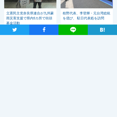
立憲民主党奈良県連合が九州豪
枝野代表、李登輝・元台湾総統
雨災害支援で県内5カ所で街頭
を偲び、 駐日代表処を訪問
募金活動
ツイート
シャア
Lineで送る
関連ニュース
自民党・菅新総裁選出を受け、
「しっかりとした国会論戦を強
く求めたい」と枝野代表
2020年9月14日
新型コロナウイルス感染症の影響調査 事業者アンケートの概
要報告
2020年9月13日
【メディア出演】9月13日（日）、長妻代表代行がBS朝日「激論！