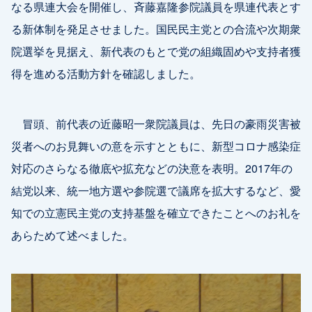
なる県連大会を開催し、斉藤嘉隆参院議員を県連代表とす
る新体制を発足させました。国民民主党との合流や次期衆
院選挙を見据え、新代表のもとで党の組織固めや支持者獲
得を進める活動方針を確認しました。
冒頭、前代表の近藤昭一衆院議員は、先日の豪雨災害被
災者へのお見舞いの意を示すとともに、新型コロナ感染症
対応のさらなる徹底や拡充などの決意を表明。2017年の
結党以来、統一地方選や参院選で議席を拡大するなど、愛
知での立憲民主党の支持基盤を確立できたことへのお礼を
あらためて述べました。