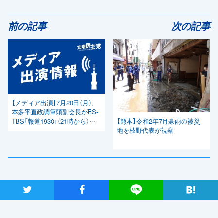
前の記事
次の記事
【メディア出演】7月20日（月）、
本多平直政調筆頭副会長がBS-
【熊本】令和2年7月豪雨の被災
TBS「報道1930」（21時から）に
地を枝野代表が視察
出演
関連ニュース
ツイート
シャア
Lineで送る
自民党・菅新総裁選出を受け、