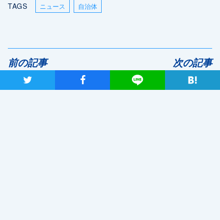
TAGS
ニュース
自治体
前の記事
次の記事
ツイート
シャア
Lineで送る
【会見全文】両党を解党し新党を
結成する案を国民民主党に示し
共同会派の厚労部会で、新型コ
たことについて枝野代表が会見
ロナウイルス対策の状況等につ
いてヒアリング