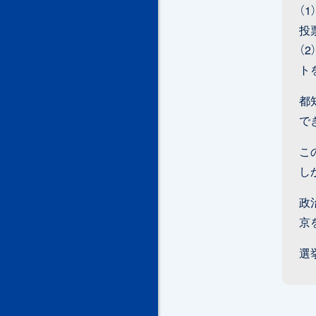
（
投
（
ト
都
で
こ
し
政
京
選