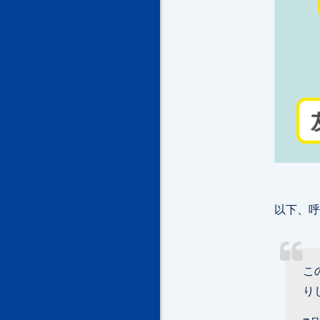
以下、呼
こ
り