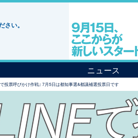
ださい。
ニュース
NEで投票呼びかけ作戦』 7月5日は都知事選&都議補選投票日です