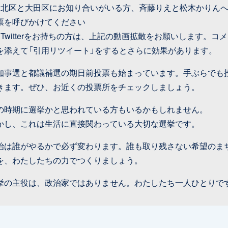
1）北区と大田区にお知り合いがいる方、斉藤りえと松木かりん
票を呼びかけてください
2）Twitterをお持ちの方は、上記の動画拡散をお願いします。コ
を添えて「引用リツイート」をするとさらに効果があります。
知事選と都議補選の期日前投票も始まっています。手ぶらでも
きます。ぜひ、お近くの投票所をチェックしましょう。
の時期に選挙かと思われている方もいるかもしれません。
かし、これは生活に直接関わっている大切な選挙です。
治は誰がやるかで必ず変わります。誰も取り残さない希望のま
を、わたしたちの力でつくりましょう。
挙の主役は、政治家ではありません。わたしたち一人ひとりで