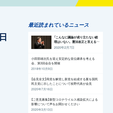
最近読まれているニュース
5日
「こんなに議論が成り立たない総
理はいない。憲法改正と言える資
格がどこにある。市民と野党の力
2020年2月7日
で引きずり下ろそう」杉尾議員
小田部雄次氏を迎え安定的な皇位継承を考える
会、第3回会合を開催
2018年10月9日
【会見全文】両党を解党し新党を結成する案を国民
民主党に示したことについて枝野代表が会見
2020年7月16日
【ご意見募集】新型コロナウイルス感染拡大による
影響について声をお聞かせください
2020年3月13日