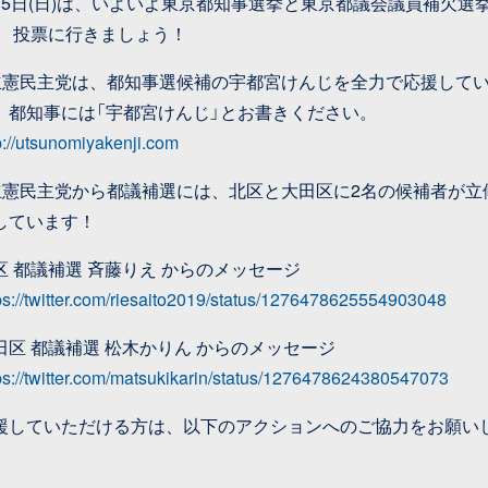
月5日(日)は、いよいよ東京都知事選挙と東京都議会議員補欠選
。 投票に行きましょう！
立憲民主党は、都知事選候補の宇都宮けんじを全力で応援して
。都知事には「宇都宮けんじ」とお書きください。
p://utsunomiyakenji.com
立憲民主党から都議補選には、北区と大田区に2名の候補者が立
しています！
区 都議補選 斉藤りえ からのメッセージ
ps://twitter.com/riesaito2019/status/1276478625554903048
田区 都議補選 松木かりん からのメッセージ
ps://twitter.com/matsukikarin/status/1276478624380547073
援していただける方は、以下のアクションへのご協力をお願い
。