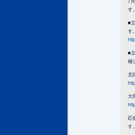
7
す
■
す
htt
■
補
北
htt
大
htt
応
す