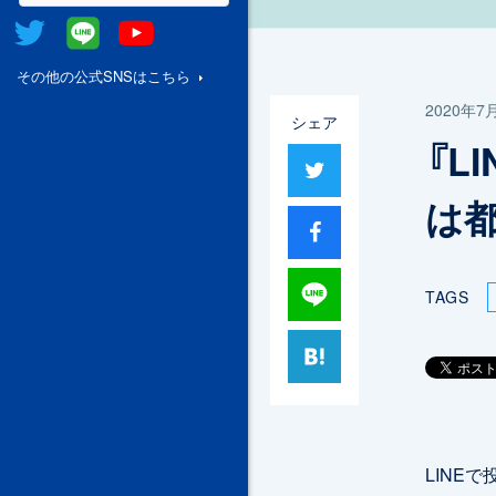
Twitter
@Line
Youtube
その他の公式SNSはこちら
2020年7
シェア
『L
ツイート
は
シャア
Lineで送る
TAGS
はてブ
LINE