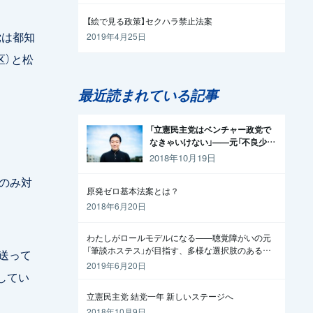
【絵で見る政策】セクハラ禁止法案
党は都知
2019年4月25日
区）と松
最近読まれている記事
「立憲民主党はベンチャー政党で
なきゃいけない」——元「不良少
年」の起業家が政治家になった理
2018年10月19日
由
ンのみ対
原発ゼロ基本法案とは？
2018年6月20日
わたしがロールモデルになる——聴覚障がいの元
「筆談ホステス」が目指す、多様な選択肢のある社
に送って
会
2019年6月20日
してい
立憲民主党 結党一年 新しいステージへ
2018年10月9日