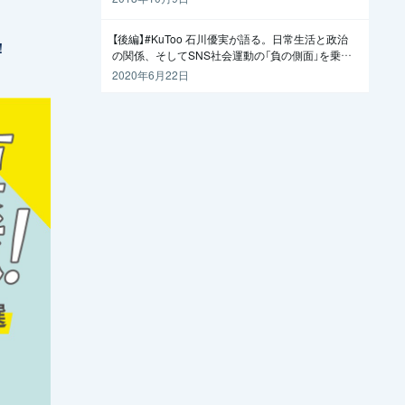
【後編】#KuToo 石川優実が語る。日常生活と政治
！
の関係、そしてSNS社会運動の「負の側面」を乗り
越えるには
2020年6月22日