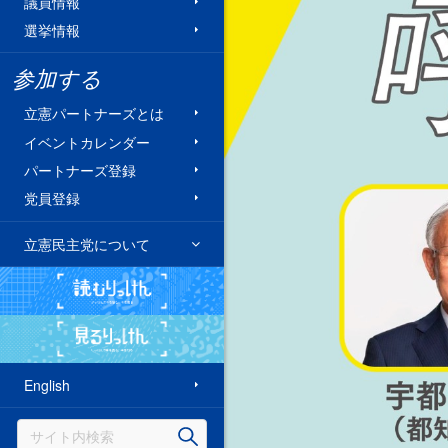
議員情報
選挙情報
参加する
立憲パートナーズとは
イベントカレンダー
パートナーズ登録
党員登録
立憲民主党について
読むりっけん
見るりっけん
English