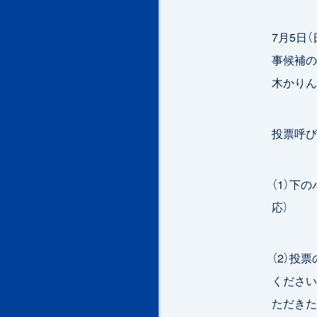
7月5日
事候補の
木かりん
投票呼び
（1）下
応）
（2）投
ください
ただきた