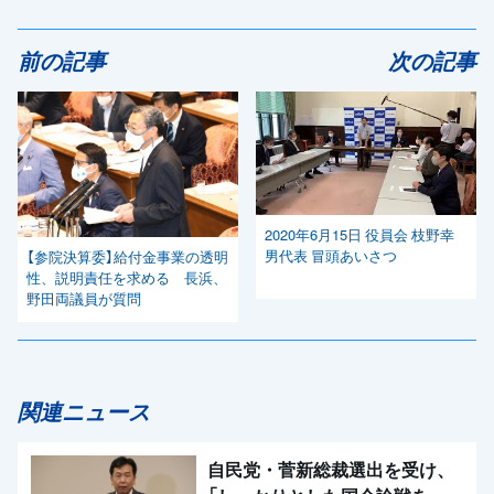
前の記事
次の記事
2020年6月15日 役員会 枝野幸
男代表 冒頭あいさつ
【参院決算委】給付金事業の透明
性、説明責任を求める 長浜、
野田両議員が質問
関連ニュース
自民党・菅新総裁選出を受け、