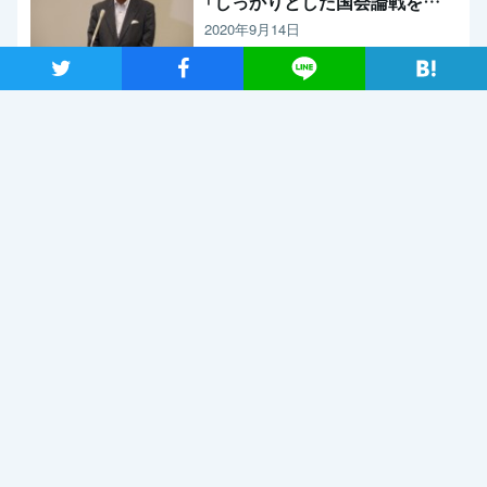
「しっかりとした国会論戦を強
く求めたい」と枝野代表
2020年9月14日
ツイート
シャア
Lineで送る
新型コロナウイルス感染症の影響調査 事業者アンケートの概
要報告
2020年9月13日
【メディア出演】9月13日（日）、長妻代表代行がBS朝日「激論！
クロスファイア」に出演
2020年9月11日
関連記事
2020年3月23日
2020年3月14日