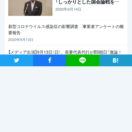
「しっかりとした国会論戦を強
く求めたい」と枝野代表
2020年9月14日
新型コロナウイルス感染症の影響調査 事業者アンケートの概
要報告
2020年9月13日
【メディア出演】9月13日（日）、長妻代表代行がBS朝日「激論！
クロスファイア」に出演
ツイート
シャア
Lineで送る
2020年9月11日
関連記事
2019年7月2日