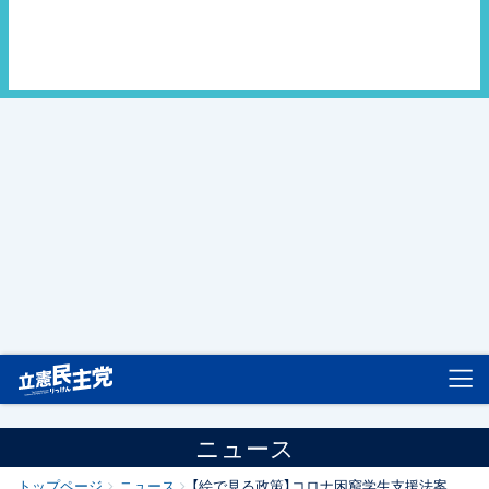
立憲民主党
ニュース
トップページ
ニュース
【絵で見る政策】コロナ困窮学生支援法案