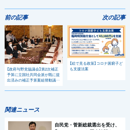
前の記事
次の記事
【絵で見る政策】コロナ困窮子ど
も支援法案
【政府与野党協議会】第2次補正
予算に立国社共同会派が既に提
出済みの補正予算案組替動議を
取り入れるよう求める
関連ニュース
自民党・菅新総裁選出を受け、