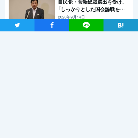
自民党・菅新総裁選出を受け、
「しっかりとした国会論戦を強
く求めたい」と枝野代表
2020年9月14日
ツイート
シャア
Lineで送る
新型コロナウイルス感染症の影響調査 事業者アンケートの概
要報告
2020年9月13日
【メディア出演】9月13日（日）、長妻代表代行がBS朝日「激論！
クロスファイア」に出演
2020年9月11日
関連記事