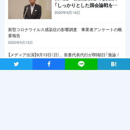
「しっかりとした国会論戦を強
く求めたい」と枝野代表
2020年9月14日
新型コロナウイルス感染症の影響調査 事業者アンケートの概
要報告
2020年9月13日
【メディア出演】9月13日（日）、長妻代表代行がBS朝日「激論！
クロスファイア」に出演
ツイート
シャア
Lineで送る
2020年9月11日
関連記事