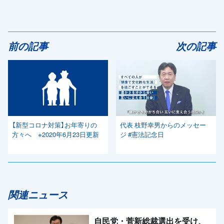
前の記事
次の記事
【新型コロナ対策】お年寄りの
代表 枝野幸男からのメッセー
方々へ ※2020年6月23日更新
ジ #憲法記念日
関連ニュース
自民党・菅新総裁選出を受け、