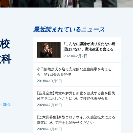
最近読まれているニュース
校
「こんなに議論が成り立たない総
理はいない。憲法改正と言える資
文科
格がどこにある。市民と野党の力
2020年2月7日
で引きずり下ろそう」杉尾議員
小田部雄次氏を迎え安定的な皇位継承を考える
会、第3回会合を開催
2018年10月9日
【会見全文】両党を解党し新党を結成する案を国民
民主党に示したことについて枝野代表が会見
・部会
2020年7月16日
【ご意見募集】新型コロナウイルス感染拡大による
影響について声をお聞かせください
2020年3月13日