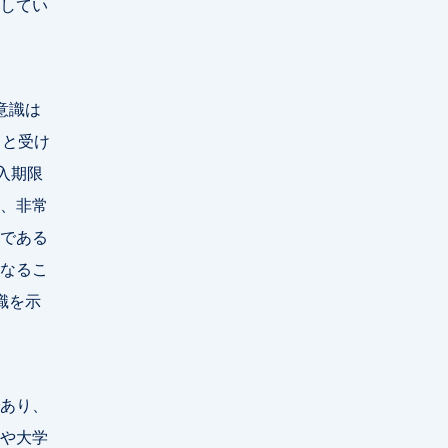
してい
意識は
ると受け
入期限
、非常
である
なるこ
識を示
あり、
や大学