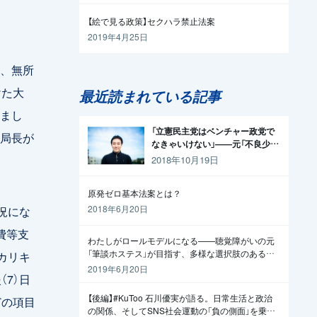
【絵で見る政策】セクハラ禁止法案
2019年4月25日
、無所
けた大
最近読まれている記事
まし
「立憲民主党はベンチャー政党で
局長が
なきゃいけない」——元「不良少
年」の起業家が政治家になった理
2018年10月19日
由
原発ゼロ基本法案とは？
況にな
2018年6月20日
費等支
わたしがロールモデルになる——聴覚障がいの元
「筆談ホステス」が目指す、多様な選択肢のある社
等カリキ
会
2019年6月20日
（7）日
【後編】#KuToo 石川優実が語る。日常生活と政治
どの項目
の関係、そしてSNS社会運動の「負の側面」を乗り