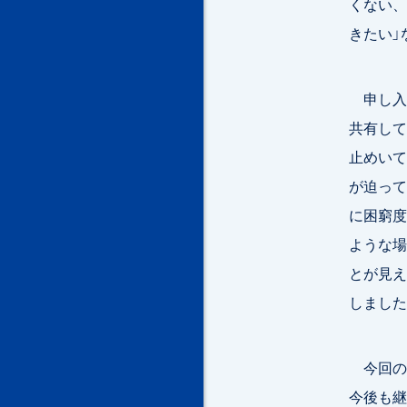
くない、
きたい」
申し入
共有して
止めいて
が迫って
に困窮度
ような場
とが見え
しました
今回の
今後も継