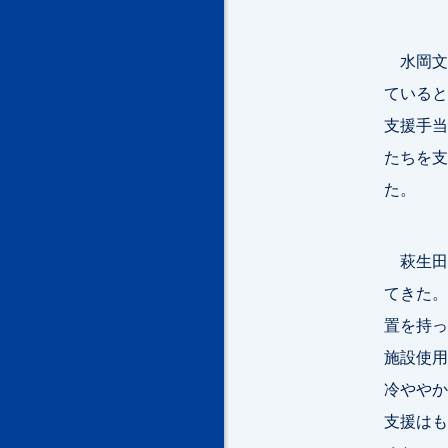
水岡文科
ていると
支援手当
たちを支
た。
萩生田
てきた。
置を持っ
施設使用
冷ややか
支援はも