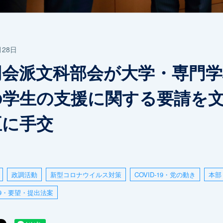
月28日
同会派文科部会が大学・専門学
の学生の支援に関する要請を
臣に手交
政調活動
新型コロナウイルス対策
COVID-19・党の動き
本部
-19・要望・提出法案