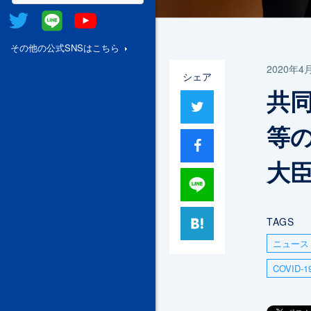
Twitter
@Line
Youtube
その他の公式SNSはこちら
2020年4
シェア
共
ツイート
等
シャア
大
Lineで送る
はてブ
TAGS
ニュース
COVID