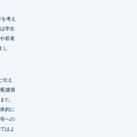
学を考え
は学生
や若者
まし
と伝え
や配慮措
また、
体的に
等への
ではよ