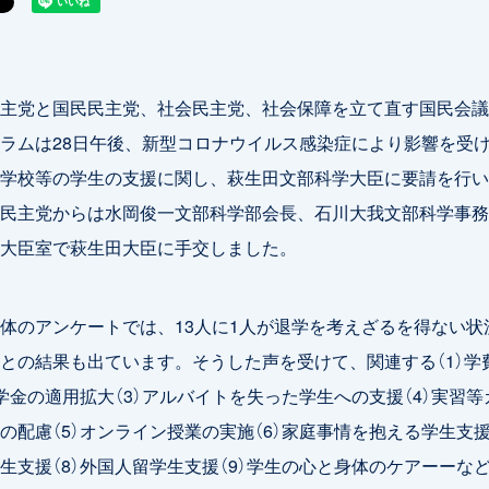
主党と国民民主党、社会民主党、社会保障を立て直す国民会議
ラムは28日午後、新型コロナウイルス感染症により影響を受
学校等の学生の支援に関し、萩生田文部科学大臣に要請を行い
民主党からは水岡俊一文部科学部会長、石川大我文部科学事務
大臣室で萩生田大臣に手交しました。
のアンケートでは、13人に1人が退学を考えざるを得ない状
との結果も出ています。そうした声を受けて、関連する（1）学
奨学金の適用拡大（3）アルバイトを失った学生への支援（4）実習
の配慮（5）オンライン授業の実施（6）家庭事情を抱える学生支援
生支援（8）外国人留学生支援（9）学生の心と身体のケアーーな