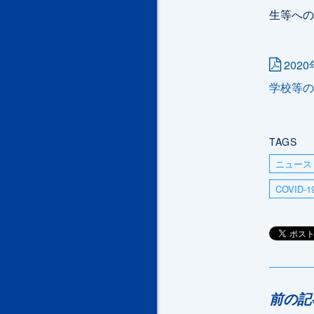
生等への
20
学校等の
TAGS
ニュース
COVID
前の記