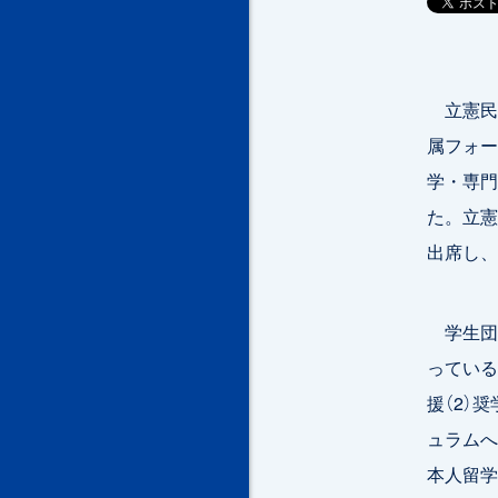
立憲民
属フォー
学・専門
た。立憲
出席し、
学生団体
っている
援（2）
ュラムへ
本人留学