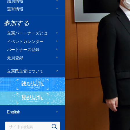
議員情報
選挙情報
参加する
立憲パートナーズとは
イベントカレンダー
パートナーズ登録
党員登録
立憲民主党について
読むりっけん
見るりっけん
English