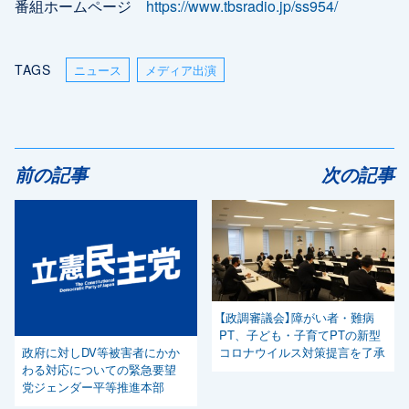
番組ホームページ
https://www.tbsradio.jp/ss954/
TAGS
ニュース
メディア出演
前の記事
次の記事
【政調審議会】障がい者・難病
PT、子ども・子育てPTの新型
コロナウイルス対策提言を了承
政府に対しDV等被害者にかか
わる対応についての緊急要望
党ジェンダー平等推進本部