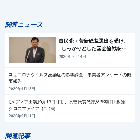
関連ニュース
自民党・菅新総裁選出を受け、
「しっかりとした国会論戦を強
く求めたい」と枝野代表
2020年9月14日
新型コロナウイルス感染症の影響調査 事業者アンケートの概
要報告
2020年9月13日
【メディア出演】9月13日（日）、長妻代表代行がBS朝日「激論！
クロスファイア」に出演
2020年9月11日
関連記事