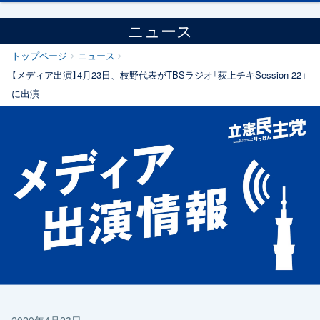
ニュース
トップページ
ニュース
【メディア出演】4月23日、枝野代表がTBSラジオ「荻上チキSession-22」
に出演
2020年4月23日