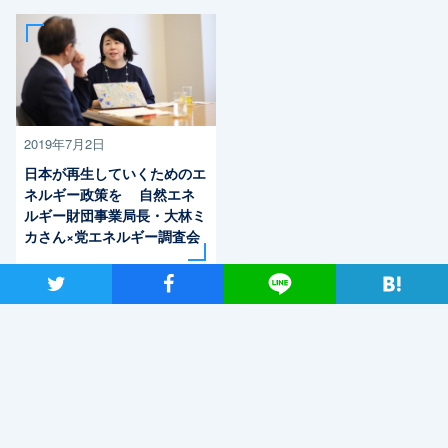
2019年7月2日
日本が再生していくためのエ
ネルギー政策を 自然エネ
ルギー財団事業局長・大林ミ
カさん×党エネルギー調査会
長・近藤昭一衆院議員
ツイート
シャア
Lineで送る
最近読まれているニュース
「こんなに議論が成り立たない総理はいない。憲法改正
と言える資格がどこにある。市民と野党の力で引きずり
下ろそう」杉尾議員
2020年2月7日