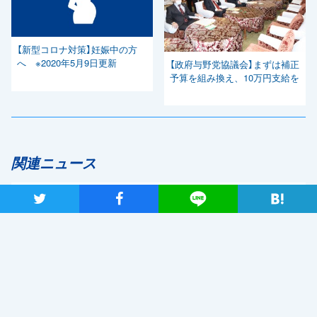
【新型コロナ対策】妊娠中の方
へ ※2020年5月9日更新
【政府与野党協議会】まずは補正
予算を組み換え、10万円支給を
関連ニュース
ツイート
シャア
Lineで送る
自民党・菅新総裁選出を受け、
「しっかりとした国会論戦を強
く求めたい」と枝野代表
2020年9月14日
新型コロナウイルス感染症の影響調査 事業者アンケートの概
要報告
2020年9月13日