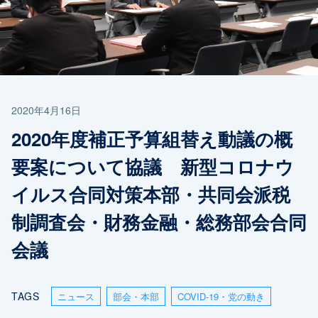
2020年4月16日
2020年度補正予算組替え動議の概
要案について協議 新型コロナウ
イルス合同対策本部・共同会派税
制調査会・財務金融・総務部会合同
会議
TAGS
ニュース
部会・本部
COVID-19・党の動き