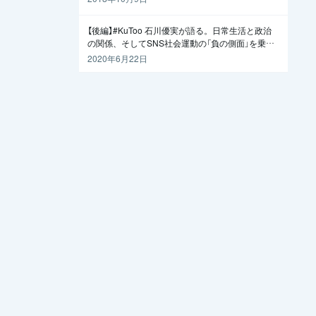
【後編】#KuToo 石川優実が語る。日常生活と政治
の関係、そしてSNS社会運動の「負の側面」を乗り
越えるには
2020年6月22日