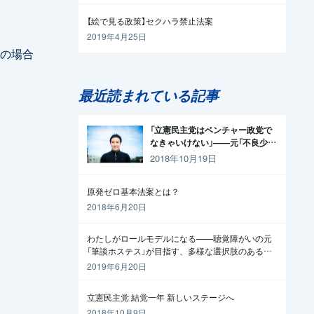
【絵で見る政策】セクハラ禁止法案
2019年4月25日
れの場合
最近読まれている記事
「立憲民主党はベンチャー政党で
なきゃいけない」——元「不良少
年」の起業家が政治家になった理
2018年10月19日
由
原発ゼロ基本法案とは？
2018年6月20日
わたしがロールモデルになる——聴覚障がいの元
「筆談ホステス」が目指す、多様な選択肢のある社
会
2019年6月20日
立憲民主党 結党一年 新しいステージへ
2018年10月9日