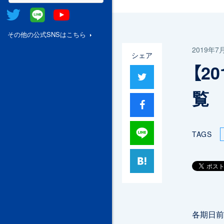
Twitter
@Line
Youtube
その他の公式SNSはこちら
2019年7
シェア
【2
ツイート
覧
シャア
Lineで送る
TAGS
はてブ
各期日前