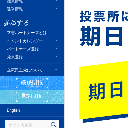
議員情報
選挙情報
参加する
立憲パートナーズとは
イベントカレンダー
パートナーズ登録
党員登録
立憲民主党について
読むりっけん
見るりっけん
English