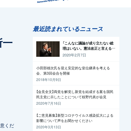
最近読まれているニュース
所一
「こんなに議論が成り立たない総
理はいない。憲法改正と言える資
格がどこにある。市民と野党の力
2020年2月7日
で引きずり下ろそう」杉尾議員
小田部雄次氏を迎え安定的な皇位継承を考える
会、第3回会合を開催
2018年10月9日
【会見全文】両党を解党し新党を結成する案を国民
民主党に示したことについて枝野代表が会見
2020年7月16日
【ご意見募集】新型コロナウイルス感染拡大による
影響について声をお聞かせください
意くだ
2020年3月13日