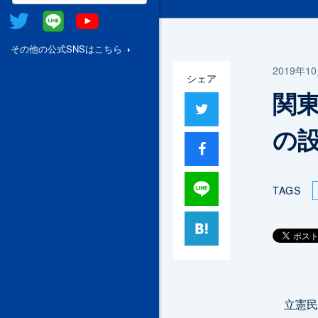
Twitter
@Line
Youtube
その他の公式SNSはこちら
2019年1
シェア
関東
ツイート
の
シャア
Lineで送る
TAGS
はてブ
立憲民主