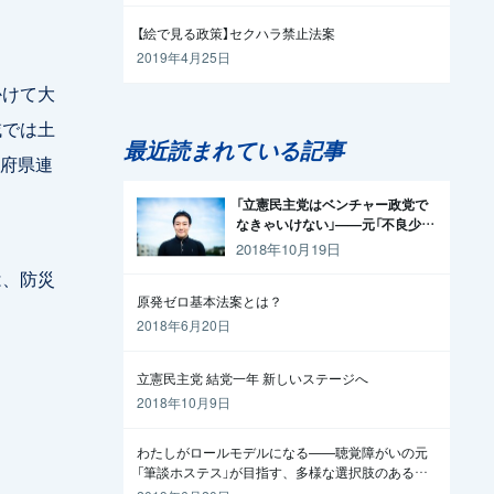
【絵で見る政策】セクハラ禁止法案
2019年4月25日
かけて大
域では土
最近読まれている記事
府県連
「立憲民主党はベンチャー政党で
なきゃいけない」——元「不良少
年」の起業家が政治家になった理
2018年10月19日
由
は、防災
原発ゼロ基本法案とは？
2018年6月20日
立憲民主党 結党一年 新しいステージへ
2018年10月9日
わたしがロールモデルになる——聴覚障がいの元
「筆談ホステス」が目指す、多様な選択肢のある社
会