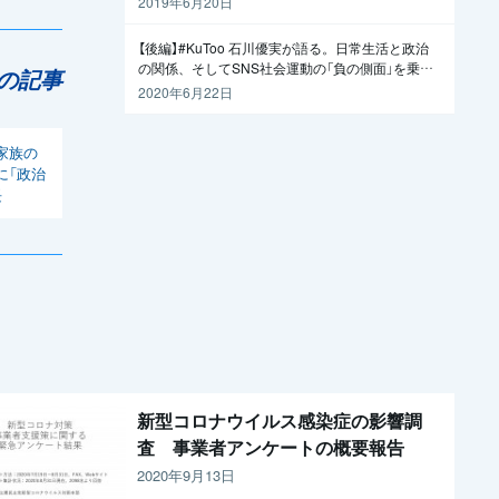
2019年6月20日
【後編】#KuToo 石川優実が語る。日常生活と政治
の関係、そしてSNS社会運動の「負の側面」を乗り
の記事
越えるには
2020年6月22日
家族の
に「政治
長
新型コロナウイルス感染症の影響調
査 事業者アンケートの概要報告
2020年9月13日