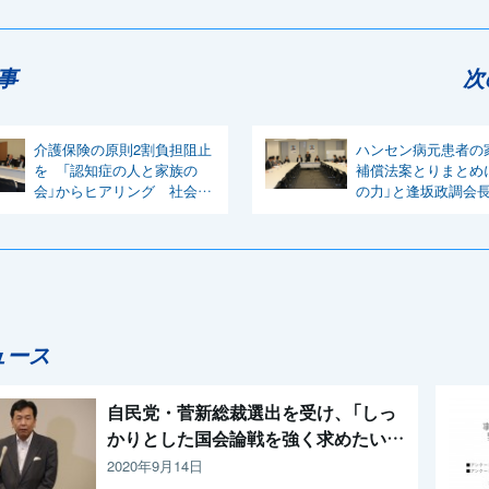
事
次
介護保険の原則2割負担阻止
ハンセン病元患者の
を 「認知症の人と家族の
補償法案とりまとめ
会」からヒアリング 社会保
の力」と逢坂政調会
障制度調査会
ュース
自民党・菅新総裁選出を受け、「しっ
かりとした国会論戦を強く求めたい」
と枝野代表
2020年9月14日