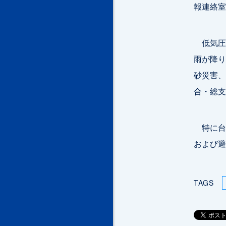
報連絡室
低気圧
雨が降り
砂災害、
合・総支
特に台
および避
TAGS