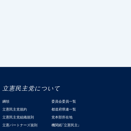
立憲民主党について
綱領
委員会委員一覧
立憲民主党規約
都道府県連一覧
立憲民主党組織規則
党本部所在地
立憲パートナーズ規則
機関紙「立憲民主」