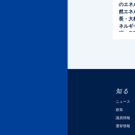
のエネ
然エネ
長・大
ネルギ
昭一衆
知る
ニュース
政策
議員情報
選挙情報