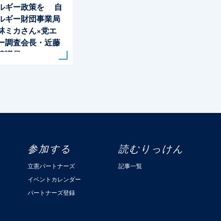
ルギー政策を 自
ルギー財団事業局
林ミカさん×党エ
ー調査会長・近藤
院議員
参加する
読むりっけん
立憲パートナーズ
記事一覧
イベントカレンダー
パートナーズ登録