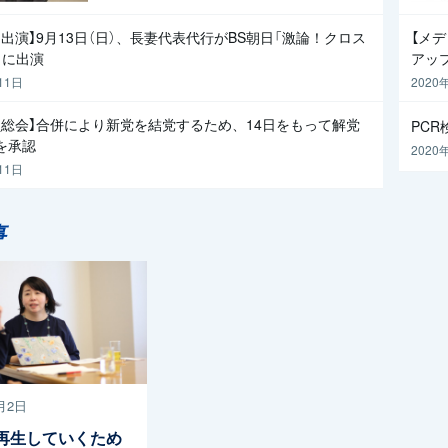
出演】9月13日（日）、長妻代表代行がBS朝日「激論！クロス
【メ
」に出演
アッ
11日
2020
員総会】合併により新党を結党するため、14日をもって解党
PC
を承認
2020
11日
事
月2日
再生していくため