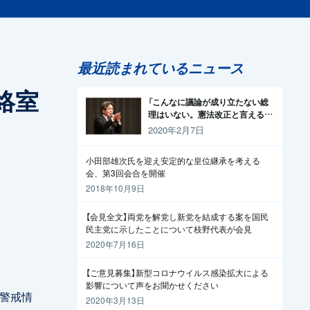
最近読まれているニュース
絡室
「こんなに議論が成り立たない総
理はいない。憲法改正と言える資
格がどこにある。市民と野党の力
2020年2月7日
で引きずり下ろそう」杉尾議員
小田部雄次氏を迎え安定的な皇位継承を考える
会、第3回会合を開催
2018年10月9日
【会見全文】両党を解党し新党を結成する案を国民
民主党に示したことについて枝野代表が会見
2020年7月16日
【ご意見募集】新型コロナウイルス感染拡大による
影響について声をお聞かせください
雨警戒情
2020年3月13日