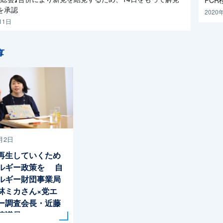
を承認
2020
11日
事
月2日
再生していくため
ルギー政策を 自
ルギー財団事業局
林ミカさん×党エ
ー調査会長・近藤
院議員