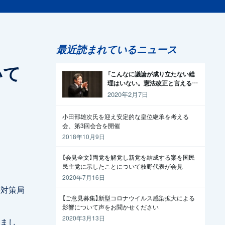
最近読まれているニュース
いて
「こんなに議論が成り立たない総
理はいない。憲法改正と言える資
格がどこにある。市民と野党の力
2020年2月7日
で引きずり下ろそう」杉尾議員
小田部雄次氏を迎え安定的な皇位継承を考える
会、第3回会合を開催
2018年10月9日
【会見全文】両党を解党し新党を結成する案を国民
民主党に示したことについて枝野代表が会見
2020年7月16日
害対策局
【ご意見募集】新型コロナウイルス感染拡大による
影響について声をお聞かせください
2020年3月13日
まし