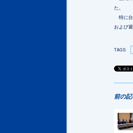
た。
特に台
および避
TAGS
前の記