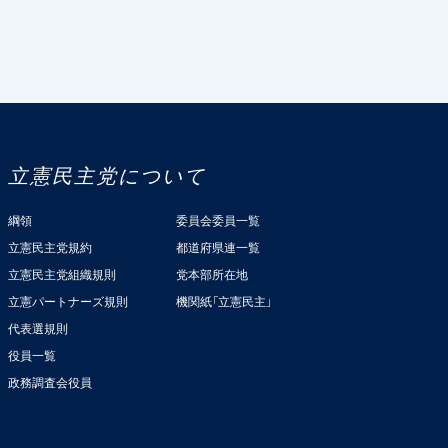
立憲民主党について
綱領
委員会委員一覧
立憲民主党規約
都道府県連一覧
立憲民主党組織規則
党本部所在地
立憲パートナーズ規則
機関紙「立憲民主」
代表選規則
役員一覧
政務調査会役員