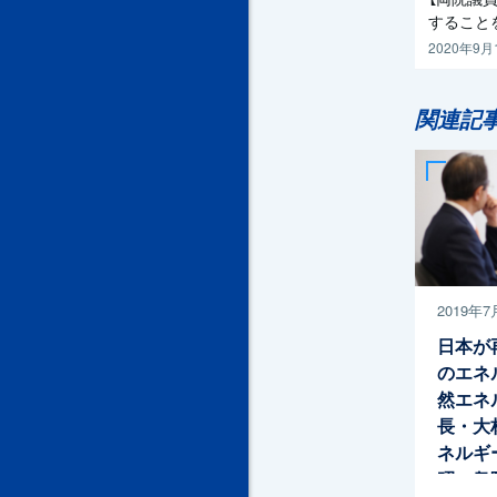
すること
2020年9月
関連記
2019年7
日本が
のエネ
然エネ
長・大
ネルギ
昭一衆