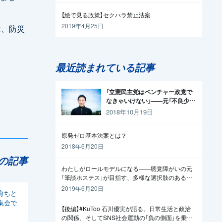
【絵で見る政策】セクハラ禁止法案
2019年4月25日
は、防災
最近読まれている記事
「立憲民主党はベンチャー政党で
なきゃいけない」——元「不良少
年」の起業家が政治家になった理
2018年10月19日
由
原発ゼロ基本法案とは？
2018年6月20日
の記事
わたしがロールモデルになる——聴覚障がいの元
「筆談ホステス」が目指す、多様な選択肢のある社
会
2019年6月20日
育ちと
集会で
【後編】#KuToo 石川優実が語る。日常生活と政治
の関係、そしてSNS社会運動の「負の側面」を乗り