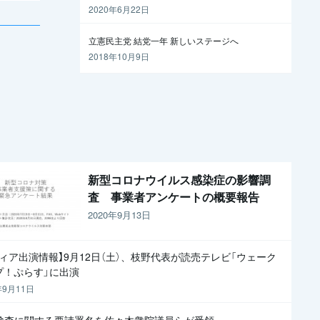
越えるには
2020年6月22日
立憲民主党 結党一年 新しいステージへ
2018年10月9日
新型コロナウイルス感染症の影響調
査 事業者アンケートの概要報告
2020年9月13日
ディア出演情報】9月12日（土）、枝野代表が読売テレビ「ウェーク
プ！ぷらす」に出演
年9月11日
R検査に関する要請署名を佐々木衆院議員らが受領