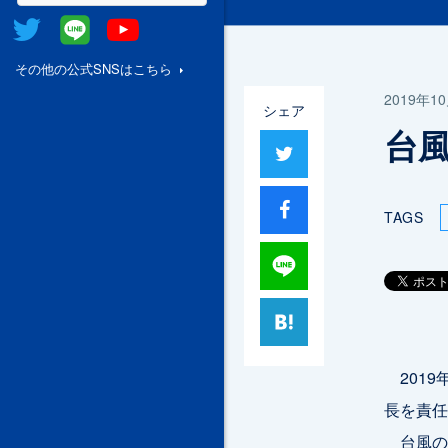
Twitter
@Line
Youtube
その他の公式SNSはこちら
2019年1
シェア
台
ツイート
シャア
TAGS
Lineで送る
はてブ
2019
長を責任
台風の