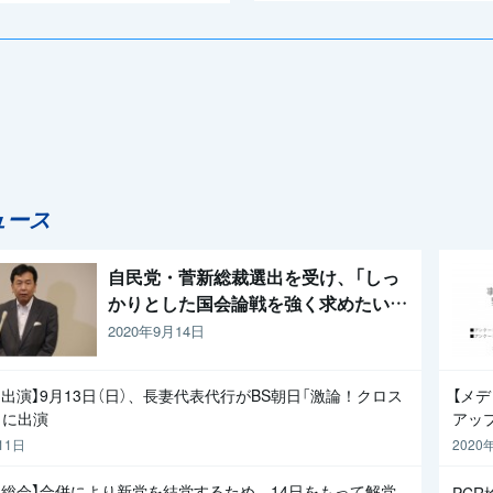
ュース
自民党・菅新総裁選出を受け、「しっ
かりとした国会論戦を強く求めたい」
と枝野代表
2020年9月14日
出演】9月13日（日）、長妻代表代行がBS朝日「激論！クロス
【メ
」に出演
アッ
11日
2020
員総会】合併により新党を結党するため、14日をもって解党
PC