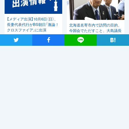
【メディア出演】10月6日（日）、
長妻代表代行がBS朝日「激論！
北海道名寄市内で訪問の目的、
クロスファイア」に出演
今国会でただすこと、大島議長
発言、あいちトリエンナーレな
ツイート
シャア
Lineで送る
どについて発言 枝野代表
関連ニュース
自民党・菅新総裁選出を受け、
「しっかりとした国会論戦を強
く求めたい」と枝野代表
2020年9月14日
新型コロナウイルス感染症の影響調査 事業者アンケートの概
要報告
2020年9月13日