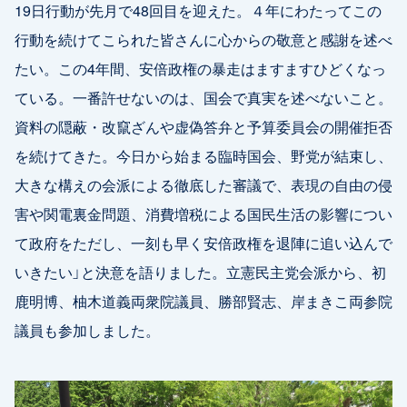
19日行動が先月で48回目を迎えた。４年にわたってこの
行動を続けてこられた皆さんに心からの敬意と感謝を述べ
たい。この4年間、安倍政権の暴走はますますひどくなっ
ている。一番許せないのは、国会で真実を述べないこと。
資料の隠蔽・改竄ざんや虚偽答弁と予算委員会の開催拒否
を続けてきた。今日から始まる臨時国会、野党が結束し、
大きな構えの会派による徹底した審議で、表現の自由の侵
害や関電裏金問題、消費増税による国民生活の影響につい
て政府をただし、一刻も早く安倍政権を退陣に追い込んで
いきたい」と決意を語りました。立憲民主党会派から、初
鹿明博、柚木道義両衆院議員、勝部賢志、岸まきこ両参院
議員も参加しました。