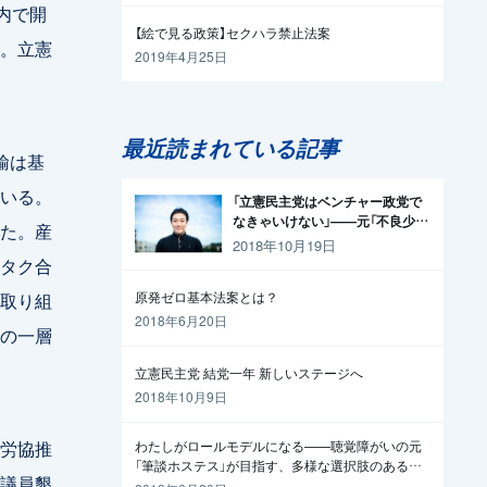
内で開
【絵で見る政策】セクハラ禁止法案
。立憲
2019年4月25日
最近読まれている記事
輸は基
いる。
「立憲民主党はベンチャー政党で
なきゃいけない」——元「不良少
た。産
年」の起業家が政治家になった理
2018年10月19日
由
タク合
取り組
原発ゼロ基本法案とは？
2018年6月20日
の一層
立憲民主党 結党一年 新しいステージへ
2018年10月9日
労協推
わたしがロールモデルになる——聴覚障がいの元
「筆談ホステス」が目指す、多様な選択肢のある社
議員懇
会