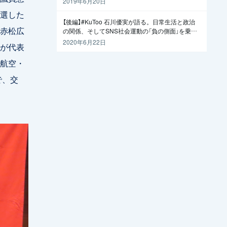
2019年6月20日
選した
【後編】#KuToo 石川優実が語る。日常生活と政治
赤松広
の関係、そしてSNS社会運動の「負の側面」を乗り
越えるには
2020年6月22日
が代表
航空・
で、交