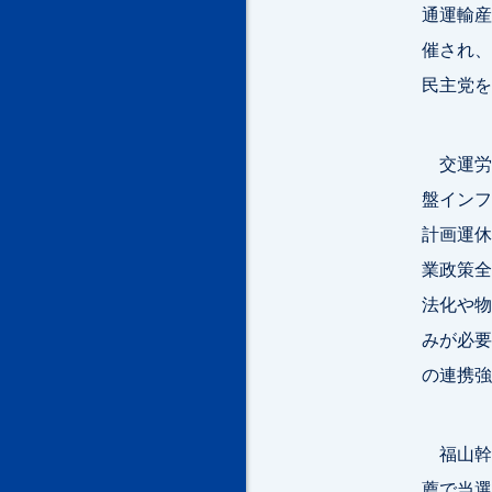
通運輸産
催され、
民主党を
交運労
盤インフ
計画運休
業政策全
法化や物
みが必要
の連携強
福山幹
薦で当選