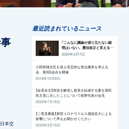
最近読まれているニュース
幹事
「こんなに議論が成り立たない総
理はいない。憲法改正と言える資
格がどこにある。市民と野党の力
2020年2月7日
で引きずり下ろそう」杉尾議員
小田部雄次氏を迎え安定的な皇位継承を考える
会、第3回会合を開催
2018年10月9日
【会見全文】両党を解党し新党を結成する案を国民
民主党に示したことについて枝野代表が会見
2020年7月16日
【ご意見募集】新型コロナウイルス感染拡大による
影響について声をお聞かせください
日本交
2020年3月13日