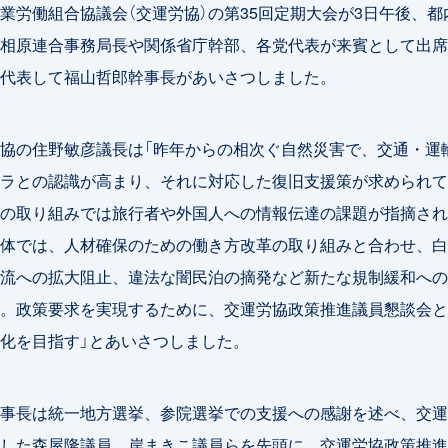
業労働組合協議会（交運労協）の第35回定期大会が3日午後、都
相原連合事務局長や関係省庁幹部、各党代表が来賓として出席
代表して福山哲郎幹事長があいさつしました。
協の住野敏彦議長は「昨年からの相次ぐ自然災害で、交通・運
ラとの認識が高まり、それに対応した復旧支援策が求められて
の取り組みでは旅行者や外国人への情報伝達の課題が指摘され
体では、人材確保のための働き方改革の取り組みと合わせ、白
流への拡大阻止、違法な闇民泊の摘発など新たな規制緩和への
。政策要求を実現するために、交運労協政策推進議員懇談会と
化を目指す」とあいさつしました。
事長は統一地方選挙、参院選挙での支援への感謝を述べ、交運
した森屋隆議員、岸まきこ議員らを先頭に、交運労協政策推進