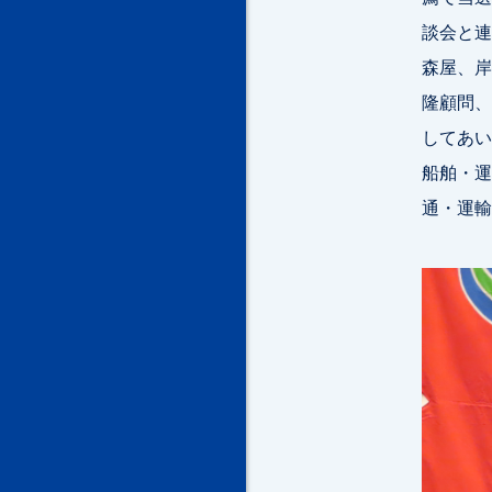
談会と連
森屋、岸
隆顧問、
してあい
船舶・運
通・運輸