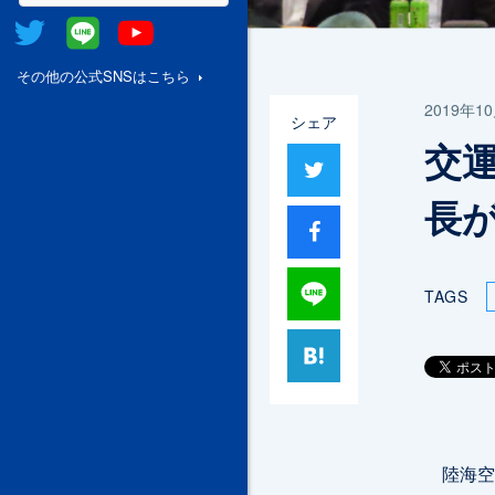
Twitter
@Line
Youtube
その他の公式SNSはこちら
2019年1
シェア
交
ツイート
長
シャア
Lineで送る
TAGS
はてブ
陸海空