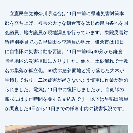
立憲民主党神奈川県連合は11日午前に県連災害対策本
部を立ち上げ、被害の大きな鎌倉市をはじめ県内各地を国
会議員、地方議員が現地調査を行っています。衆院災害対
策特別委員である早稲田夕季議員の地元、鎌倉市は10日
に自衛隊の災害出動を要請。11日午前6時30分から鎌倉二
階堂地区の災害復旧に入りました。倒木、土砂崩れで十数
名の集落が孤立化。50度の急斜面地と滑り落ちた大木が
堆積しており、二次被害が起きないよう慎重に作業が進め
られました。電気は11日中に復旧しましたが、自衛隊の
撤収にはまだ時間を要する見込みです。以下は早稲田議員
が調査した9日から11日までの鎌倉市内の被害状況です。