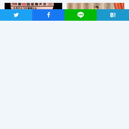
ツイート
シャア
Lineで送る
私鉄総連第86回定期大会で福山
「行政監視能力を果たせる国会
幹事長があいさつ
に」参院議員総会で福山会派代
表があいさつ
関連ニュース
自民党・菅新総裁選出を受け、
「しっかりとした国会論戦を強
く求めたい」と枝野代表
2020年9月14日