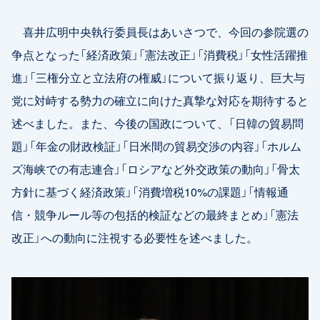
喜井広明中央執行委員長はあいさつで、今回の参院選の
争点となった「経済政策」「憲法改正」「消費税」「女性活躍推
進」「三権分立と立法府の権威」について振り返り、巨大与
党に対峙する勢力の確立に向けた真摯な対応を期待すると
述べました。また、今後の国政について、「日韓の貿易問
題」「年金の財政検証」「日米間の貿易交渉の内容」「ホルム
ズ海峡での有志連合」「ロシアなど外交政策の動向」「骨太
方針に基づく経済政策」「消費増税10%の課題」「情報通
信・競争ルール等の包括的検証などの最終まとめ」「憲法
改正」への動向に注視する必要性を述べました。