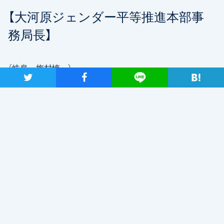
【大河原ジェンダー平等推進本部事
務局長】
（岐阜・梅村慎一）
ツイート
シャア
Lineで送る
19:00 個人演説会 不二羽島文化センター 羽島市竹鼻
町丸の内6-7
【中谷青年局長】
（岡山・原田ケンスケ）
10:00 街頭演説 下石井公園 岡山市北区幸町10-16
■7月14日（日）