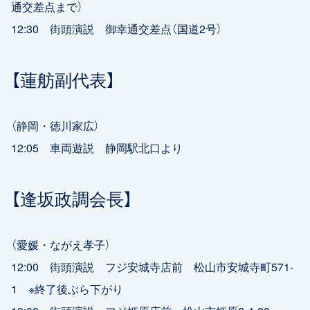
通交差点まで）
12:30 街頭演説 御幸通交差点（国道2号）
【蓮舫副代表】
（静岡・徳川家広）
12:05 車両遊説 静岡駅北口より
【逢坂政調会長】
（愛媛・ながえ孝子）
12:00 街頭演説 フジ安城寺店前 松山市安城寺町571-
1 ※終了後ぶら下がり