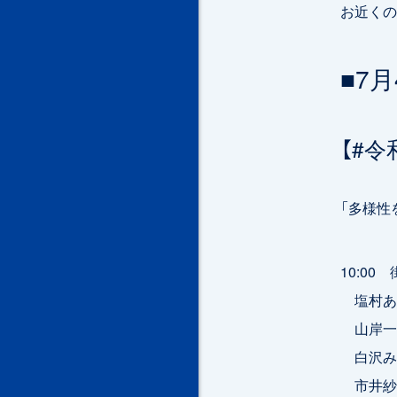
お近くの
■7月
【#
「多様性
10:0
塩村あ
山岸一
白沢み
市井紗