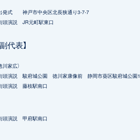
0 出発式 神戸市中央区北長狭通り3-7-7
0 街頭演説 JR元町駅東口
舫副代表】
徳川家広）
0 街頭演説 駿府城公園 徳川家康像前 静岡市葵区駿府城公園1
0 街頭演説 藤枝駅南口
0 街頭演説 甲府駅南口