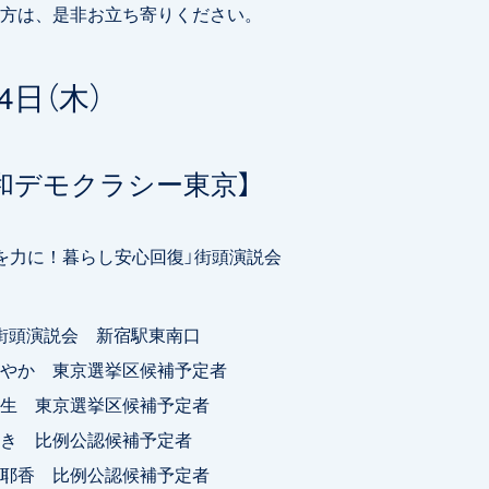
方は、是非お立ち寄りください。
4日（木）
令和デモクラシー東京】
を力に！暮らし安心回復」街頭演説会
0 街頭演説会 新宿駅東南口
やか 東京選挙区候補予定者
生 東京選挙区候補予定者
き 比例公認候補予定者
耶香 比例公認候補予定者