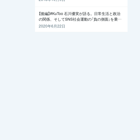
【後編】#KuToo 石川優実が語る。日常生活と政治
の関係、そしてSNS社会運動の「負の側面」を乗り
越えるには
2020年6月22日