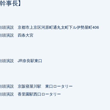
山幹事長】
0 街頭演説 京都市上京区河原町通丸太町下ル伊勢屋町406
0 街頭演説 四条大宮
0 街頭演説 JR奈良駅東口
0 街頭演説 京阪寝屋川駅 東口ロータリー
0 街頭演説 香里園駅西口ロータリー