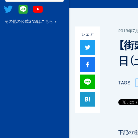
Twitter
@Line
Youtube
その他の公式SNSはこちら
2019年7
シェア
【街
ツイート
日
シャア
Lineで送る
TAGS
はてブ
下記の通