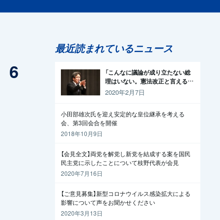
最近読まれているニュース
、6
「こんなに議論が成り立たない総
理はいない。憲法改正と言える資
格がどこにある。市民と野党の力
2020年2月7日
で引きずり下ろそう」杉尾議員
小田部雄次氏を迎え安定的な皇位継承を考える
会、第3回会合を開催
2018年10月9日
【会見全文】両党を解党し新党を結成する案を国民
民主党に示したことについて枝野代表が会見
2020年7月16日
【ご意見募集】新型コロナウイルス感染拡大による
影響について声をお聞かせください
2020年3月13日