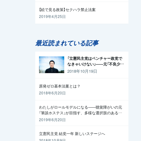
【絵で見る政策】セクハラ禁止法案
2019年4月25日
最近読まれている記事
「立憲民主党はベンチャー政党で
なきゃいけない」——元「不良少
年」の起業家が政治家になった理
2018年10月19日
由
原発ゼロ基本法案とは？
2018年6月20日
わたしがロールモデルになる——聴覚障がいの元
「筆談ホステス」が目指す、多様な選択肢のある社
会
2019年6月20日
立憲民主党 結党一年 新しいステージへ
2018年10月9日