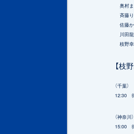
奥村ま
斉藤り
佐藤か
川田龍
枝野幸男
【枝
（千葉）
12:3
（神奈川）
15:0