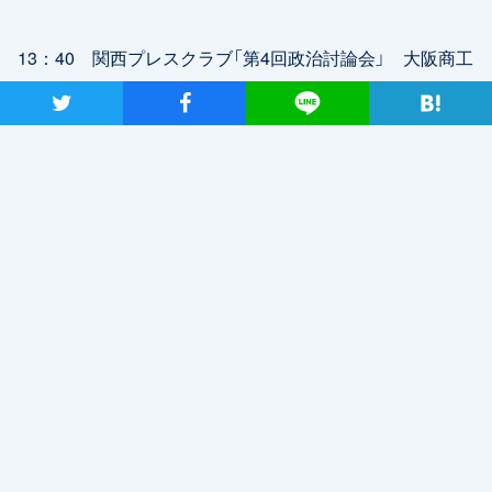
13：40 関西プレスクラブ「第4回政治討論会」 大阪商工
会議所国際会議ホール 大阪市中央区本町橋2-8
ツイート
シャア
Lineで送る
（大阪・かめいし倫子）
19：00 かめいし倫子キックオフ集会 大阪市中央公会
堂 大阪市北区中之島1-1-27
■7月2日（火）
【枝野代表】
（宮崎・そのう裕造）