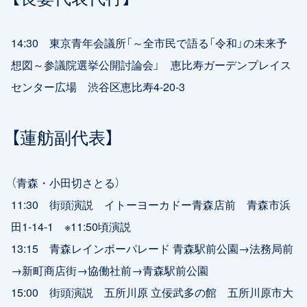
14:30 東京青年会議所「～全市民で語る「令和」の未来予
想図～参議院選挙公開討論会」 恵比寿ガーデンプレイス
センター広場 渋谷区恵比寿4-20-3
【蓮舫副代表】
（青森・小田切さとる）
11:30 街頭演説 イトーヨーカドー青森店前 青森市浜
田1-14-1 ※11:50頃演説
13:15 青森レインボーパレード 青森駅前公園→法務局前
→新町商店街→協働社前→青森駅前公園
15:00 街頭演説 五所川原 立佞武多の館 五所川原市大