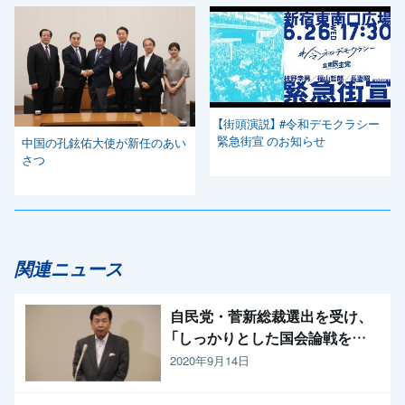
【街頭演説】 #令和デモクラシー
緊急街宣 のお知らせ
中国の孔鉉佑大使が新任のあい
さつ
関連ニュース
自民党・菅新総裁選出を受け、
「しっかりとした国会論戦を強
く求めたい」と枝野代表
2020年9月14日