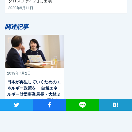
クロスファイア」に出演
2020年9月11日
関連記事
2019年7月2日
日本が再生していくためのエ
ネルギー政策を 自然エネ
ルギー財団事業局長・大林ミ
カさん×党エネルギー調査会
ツイート
シャア
Lineで送る
長・近藤昭一衆院議員