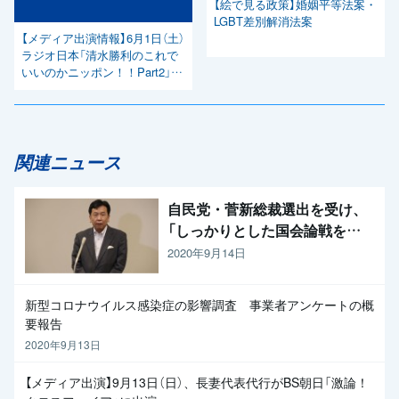
【絵で見る政策】婚姻平等法案・
LGBT差別解消法案
【メディア出演情報】6月1日（土）
ラジオ日本「清水勝利のこれで
いいのかニッポン！！Part2」に
中谷一馬議員が出演
関連ニュース
自民党・菅新総裁選出を受け、
「しっかりとした国会論戦を強
く求めたい」と枝野代表
2020年9月14日
新型コロナウイルス感染症の影響調査 事業者アンケートの概
要報告
2020年9月13日
【メディア出演】9月13日（日）、長妻代表代行がBS朝日「激論！