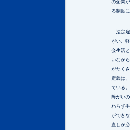
の企業が
る制度に
法定雇
がい、軽
会生活と
いながら
がたくさ
定義は、
ている。
障がいの
わらず手
ができな
直しが必