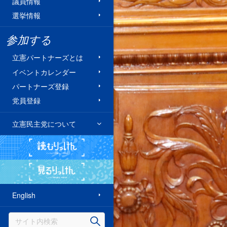
議員情報
選挙情報
参加する
立憲パートナーズとは
イベントカレンダー
パートナーズ登録
党員登録
立憲民主党について
読むりっけん
見るりっけん
English