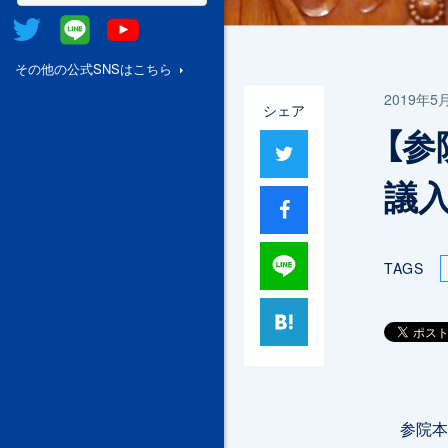
Twitter
@Line
Youtube
その他の公式SNSはこちら
2019年5
シェア
【
ツイート
議
シャア
Lineで送る
TAGS
はてブ
参院本会