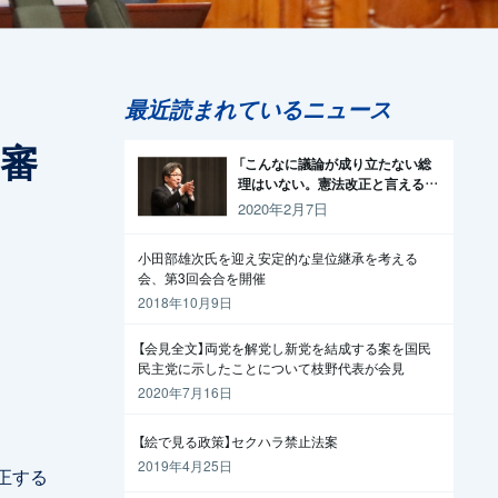
最近読まれているニュース
案審
「こんなに議論が成り立たない総
理はいない。憲法改正と言える資
格がどこにある。市民と野党の力
2020年2月7日
で引きずり下ろそう」杉尾議員
小田部雄次氏を迎え安定的な皇位継承を考える
会、第3回会合を開催
2018年10月9日
【会見全文】両党を解党し新党を結成する案を国民
民主党に示したことについて枝野代表が会見
2020年7月16日
【絵で見る政策】セクハラ禁止法案
2019年4月25日
正する