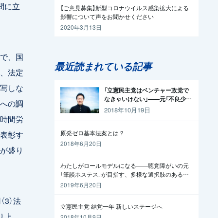
問に立
【ご意見募集】新型コロナウイルス感染拡大による
影響について声をお聞かせください
2020年3月13日
で、国
最近読まれている記事
、法定
写しな
「立憲民主党はベンチャー政党で
なきゃいけない」——元「不良少
への調
年」の起業家が政治家になった理
2018年10月19日
由
時間労
表彰す
原発ゼロ基本法案とは？
2018年6月20日
が盛り
わたしがロールモデルになる——聴覚障がいの元
「筆談ホステス」が目指す、多様な選択肢のある社
会
2019年6月20日
3）法
立憲民主党 結党一年 新しいステージへ
り上
2018年10月9日