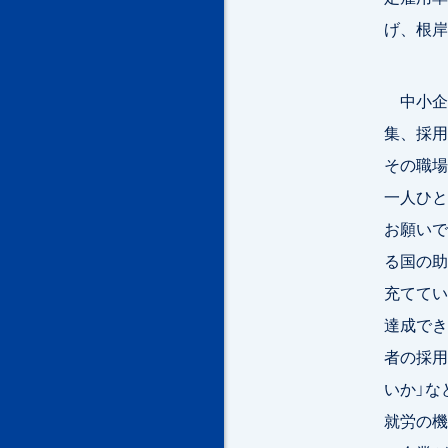
げ、根岸
中小企
集、採用
その職場
一人ひと
お願いで
る国の助
充ててい
達成でき
者の採用
いか」な
就労の機