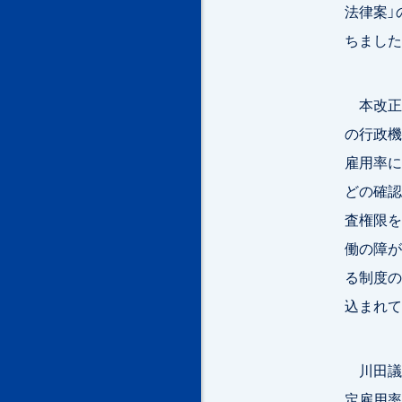
法律案」
ちました
本改正
の行政機
雇用率に
どの確認
査権限を
働の障が
る制度の
込まれて
川田議員
定雇用率