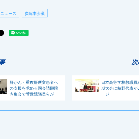
ニュース
参院本会議
事
次
肝がん・重度肝硬変患者へ
日本高等学校教職員
の支援を求める国会請願院
期大会に枝野代表が
内集会で菅衆院議員らがあ
ージ
いさつ