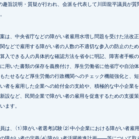
の趣旨説明・質疑が行われ、会派を代表して川田龍平議員が質
。
案は、中央省庁などの障がい者雇用水増し問題を受けた法改正
関などで雇用する障がい者の人数の不適切な参入の防止のため
算入できる人の具体的な確認方法を省令に明記、障害者手帳の
に用いた書類の保存を義務付け、厚生労働省に他省庁や自治体
もたせるなど厚生労働の行政機関へのチェック機能強化と、短
い者を雇用した企業への給付金の支給や、積極的な中小企業を
新設など、民間企業で障がい者の雇用を促進するための支援策
います。
は、（1）障がい者選考試験（2）中小企業における障がい者雇用（
の障がい者の定義（4）障がい者活躍推進計画――等について取