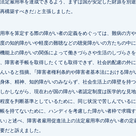
法定雇用率を達成できるよう、まずは国が安定した財源を別途
再構築すべきだ」と主張しました。
用率を算定する際の障がい者の定義をめぐっては、難病の方や
度の知的障がいや軽度の難聴などの聴覚障がいの方たちの中に
機能上の障がいの関係によって働きづらさや生活のしづらさを
、障害者手帳を取得したくても取得できず、社会的配慮の外に
んいると指摘。「障害者権利条約や障害者基本法における障が
身体、精神、知的障がいのみならず、社会生活上の障壁を持つ
しかしながら、現在わが国の障がい者認定制度は医学的な見地
程度を判断基準としているために、同じ状況で苦しんでいるに
帳を持てないために、ハンディを考慮した障がい者枠で求職す
い」と述べ、障害者雇用促進法上の法定雇用率の障がい者の定
要だと訴えました。