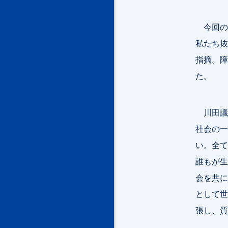
今回の
私たち抜
指摘。障
た。
川田議
社会の一
い。全て
誰もが生
会を共に
として世
張し、質