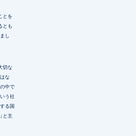
ことを
るとも
まし
大切な
はな
の中で
いう社
する国
」と主