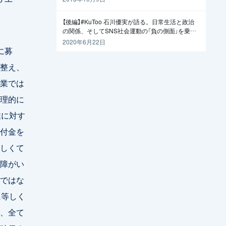
【後編】#KuToo 石川優実が語る。日常生活と政治
の関係、そしてSNS社会運動の「負の側面」を乗り
越えるには
2020年6月22日
に募
整え、
業では
理的に
業に対す
付金を
しくて
障がい
ではな
に等しく
、全て