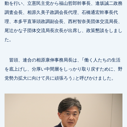
動を行い、立憲民主党から福山哲郎幹事長、逢坂誠二政務
調査会長、相原久美子政調会長代理、石橋通宏幹事長代
理、本多平直筆頭政調副会長、西村智奈美団体交流局長、
尾辻かな子団体交流局長次長が出席し、政策懇談をしまし
た。
冒頭、連合の相原康伸事務局長は、「働く人たちの生活
を底上げし、分厚い中間層をしっかり取り戻すために、野
党勢力拡大に向けて共に頑張ろう」と呼びかけました。