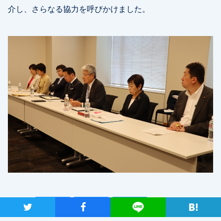
介し、さらなる協力を呼びかけました。
TAGS
ニュース
団体交流
政調活動
ツイート
シャア
Lineで送る