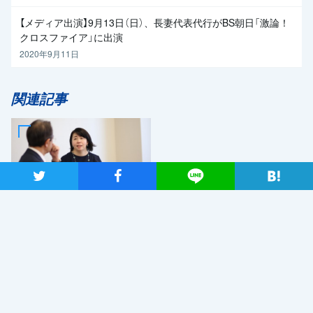
【メディア出演】9月13日（日）、長妻代表代行がBS朝日「激論！
クロスファイア」に出演
2020年9月11日
関連記事
ツイート
シャア
Lineで送る
2019年7月2日
日本が再生していくためのエ
ネルギー政策を 自然エネ
ルギー財団事業局長・大林ミ
カさん×党エネルギー調査会
長・近藤昭一衆院議員