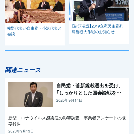
【街頭演説】2019立憲民主党列
枝野代表が自由党・小沢代表と
島縦断大作戦のお知らせ
会談
関連ニュース
自民党・菅新総裁選出を受け、
「しっかりとした国会論戦を強
く求めたい」と枝野代表
2020年9月14日
新型コロナウイルス感染症の影響調査 事業者アンケートの概
要報告
2020年9月13日