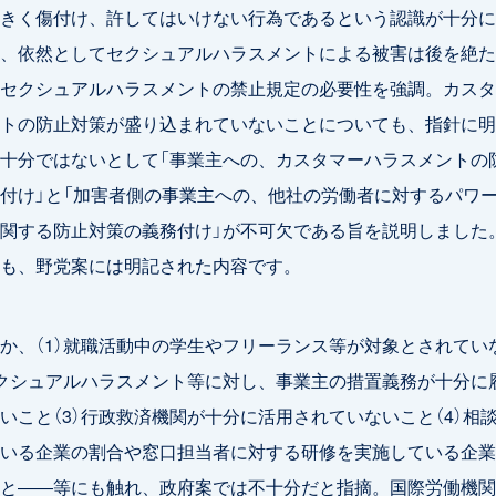
きく傷付け、許してはいけない行為であるという認識が十分に
、依然としてセクシュアルハラスメントによる被害は後を絶た
セクシュアルハラスメントの禁止規定の必要性を強調。カスタ
トの防止対策が盛り込まれていないことについても、指針に明
十分ではないとして「事業主への、カスタマーハラスメントの
付け」と「加害者側の事業主への、他社の労働者に対するパワ
関する防止対策の義務付け」が不可欠である旨を説明しました
も、野党案には明記された内容です。
、（1）就職活動中の学生やフリーランス等が対象とされてい
セクシュアルハラスメント等に対し、事業主の措置義務が十分に
いこと（3）行政救済機関が十分に活用されていないこと（4）相
いる企業の割合や窓口担当者に対する研修を実施している企業
と――等にも触れ、政府案では不十分だと指摘。国際労働機関（I