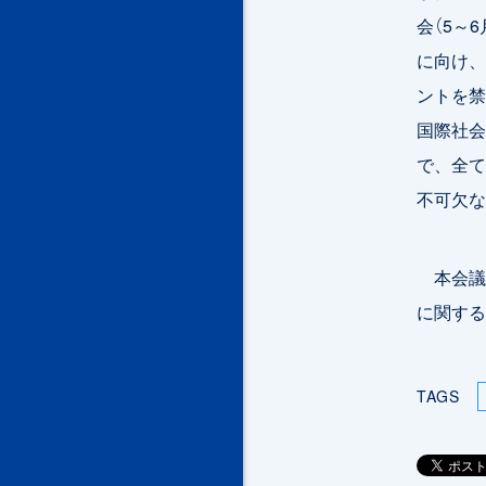
会（5～
に向け、
ントを禁
国際社会
で、全て
不可欠な
本会議
に関する
TAGS