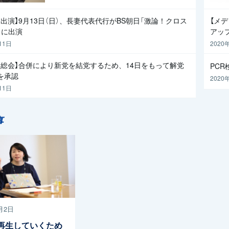
出演】9月13日（日）、長妻代表代行がBS朝日「激論！クロス
【メ
」に出演
アッ
11日
2020
員総会】合併により新党を結党するため、14日をもって解党
PC
を承認
2020
11日
事
月2日
再生していくため