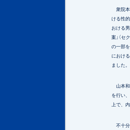
衆院本会
ける性的
おける男
案」（セ
の一部を
における
ました。
山本和
を行い、
上で、内
不十分