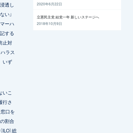
越えるには
浸透し
2020年6月22日
ない」
立憲民主党 結党一年 新しいステージへ
マーハ
2018年10月9日
記する
防止対
ーハラス
。いず
ないこ
履行さ
談窓口を
の割合
LO）総