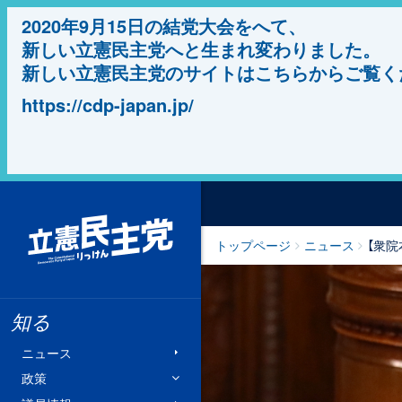
2020年9月15日の結党大会をへて、
新しい立憲民主党へと生まれ変わりました。
新しい立憲民主党のサイトはこちらからご覧く
https://cdp-japan.jp/
立憲民主党
トップページ
ニュース
【衆
知る
ニュース
政策