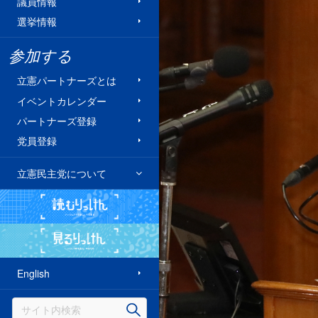
議員情報
選挙情報
参加する
立憲パートナーズとは
イベントカレンダー
パートナーズ登録
党員登録
立憲民主党について
読むりっけん
見るりっけん
English