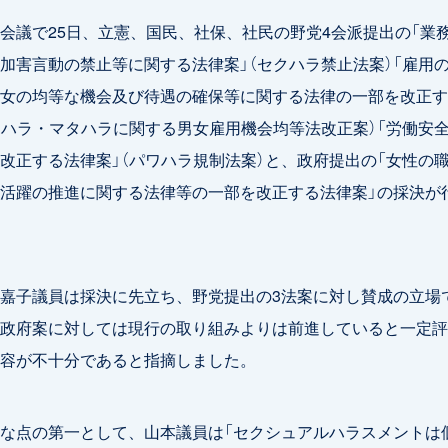
議で25日、立憲、国民、社保、社民の野党4会派提出の「業
加害言動の禁止等に関する法律案」（セクハラ禁止法案）「雇用
女の均等な機会及び待遇の確保等に関する法律の一部を改正す
クハラ・マタハラに関する男女雇用機会均等法改正案）「労働安
改正する法律案」（パワハラ規制法案）と、政府提出の「女性の
活躍の推進に関する法律等の一部を改正する法律案」の採決が
嘉子議員は採決に先立ち、野党提出の3法案に対し賛成の立場
政府案に対しては現行の取り組みよりは前進していると一定評
容が不十分であると指摘しました。
な点の第一として、山本議員は「セクシュアルハラスメントは