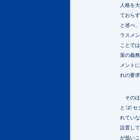
人格を大
ておらず
と述べ、
ラスメン
ことでは
策の義務
メントに
れの要求
そのほか
と（2）
れていな
設置して
が低いこ