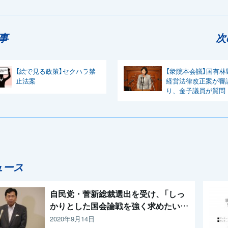
事
次
【絵で見る政策】セクハラ禁
【衆院本会議】国有林
止法案
経営法律改正案が審
り、金子議員が質問
ュース
自民党・菅新総裁選出を受け、「しっ
かりとした国会論戦を強く求めたい」
と枝野代表
2020年9月14日