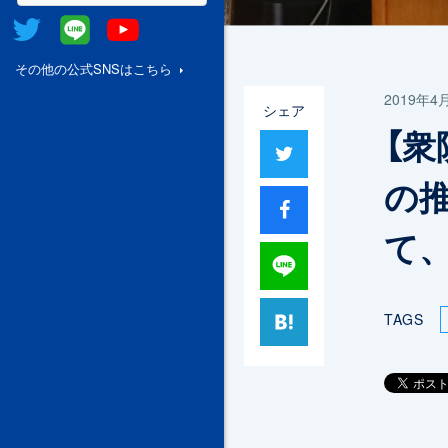
Twitter
@Line
Youtube
その他の公式SNSはこちら
2019年4
シェア
【
ツイート
の
シャア
て
Lineで送る
はてブ
TAGS