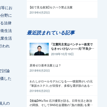
務等にお
【絵で見る政策】セクハラ禁止法案
2019年4月25日
の分野に
る法律
全衛生法
最近読まれている記事
職業生活
「立憲民主党はベンチャー政党で
行われ
なきゃいけない」——元「不良少
年」の起業家が政治家になった理
2018年10月19日
由
原発ゼロ基本法案とは？
で討論
2018年6月20日
価した
わたしがロールモデルになる——聴覚障がいの元
「筆談ホステス」が目指す、多様な選択肢のある社
会
2019年6月20日
【後編】#KuToo 石川優実が語る。日常生活と政治
個人の
の関係、そしてSNS社会運動の「負の側面」を乗り