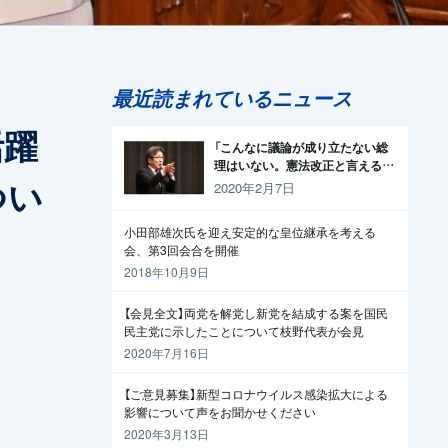
最近読まれているニュース
活躍
「こんなに議論が成り立たない総
理はいない。憲法改正と言える資
つい
格がどこにある。市民と野党の力
2020年2月7日
で引きずり下ろそう」杉尾議員
小田部雄次氏を迎え安定的な皇位継承を考える
会、第3回会合を開催
2018年10月9日
【会見全文】両党を解党し新党を結成する案を国民
民主党に示したことについて枝野代表が会見
2020年7月16日
【ご意見募集】新型コロナウイルス感染拡大による
影響について声をお聞かせください
2020年3月13日