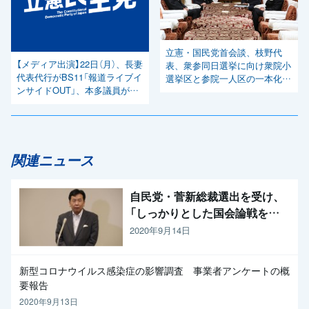
立憲・国民党首会談、枝野代
【メディア出演】22日（月）、長妻
表、衆参同日選挙に向け衆院小
代表代行がBS11「報道ライブイ
選挙区と参院一人区の一本化調
ンサイドOUT」、本多議員が
整を進めることを提案
BS-TBS「報道1930」に出演
関連ニュース
自民党・菅新総裁選出を受け、
「しっかりとした国会論戦を強
く求めたい」と枝野代表
2020年9月14日
新型コロナウイルス感染症の影響調査 事業者アンケートの概
要報告
2020年9月13日