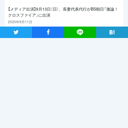
【メディア出演】9月13日（日）、長妻代表代行がBS朝日「激論！
クロスファイア」に出演
2020年9月11日
ツイート
シャア
Lineで送る
関連記事
2019年7月2日
日本が再生していくためのエ
ネルギー政策を 自然エネ
ルギー財団事業局長・大林ミ
カさん×党エネルギー調査会
長・近藤昭一衆院議員