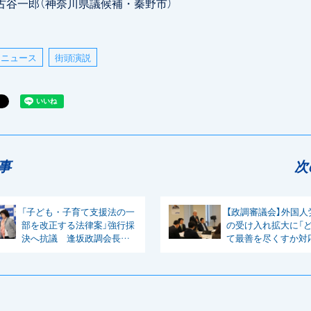
一郎（神奈川県議候補・秦野市）
ニュース
街頭演説
事
次
「子ども・子育て支援法の一
【政調審議会】外国人
部を改正する法律案」強行採
の受け入れ拡大に「
決へ抗議 逢坂政調会長ら
て最善を尽くすか対
が会見
いきたい」と逢坂政