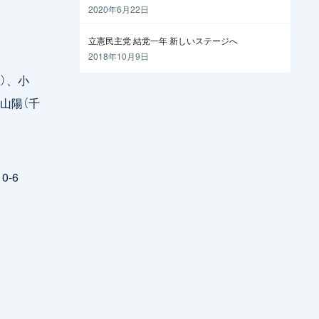
越えるには
2020年6月22日
立憲民主党 結党一年 新しいステージへ
2018年10月9日
）、小
山陽（千
-6