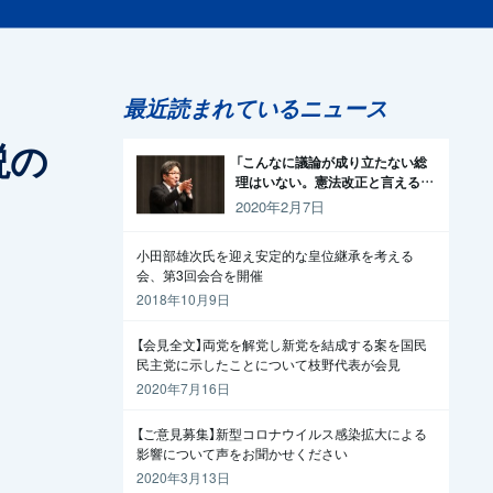
最近読まれているニュース
説の
「こんなに議論が成り立たない総
理はいない。憲法改正と言える資
格がどこにある。市民と野党の力
2020年2月7日
で引きずり下ろそう」杉尾議員
小田部雄次氏を迎え安定的な皇位継承を考える
会、第3回会合を開催
2018年10月9日
【会見全文】両党を解党し新党を結成する案を国民
民主党に示したことについて枝野代表が会見
2020年7月16日
【ご意見募集】新型コロナウイルス感染拡大による
影響について声をお聞かせください
2020年3月13日