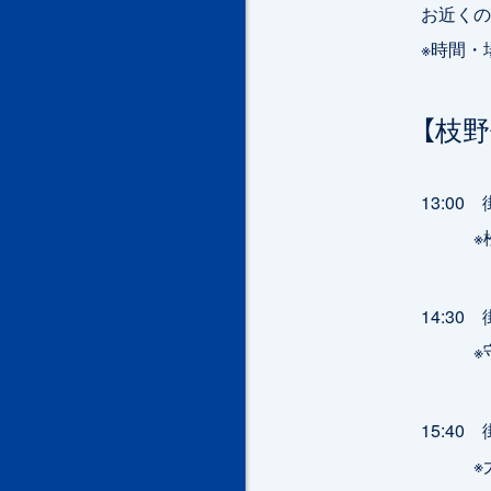
お近くの
※時間・
【枝
13:0
※松崎
14:3
※守屋
15:4
※大川