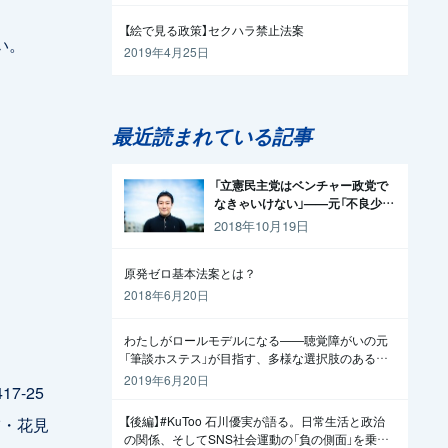
【絵で見る政策】セクハラ禁止法案
い。
2019年4月25日
最近読まれている記事
「立憲民主党はベンチャー政党で
なきゃいけない」——元「不良少
年」の起業家が政治家になった理
2018年10月19日
由
原発ゼロ基本法案とは？
2018年6月20日
わたしがロールモデルになる——聴覚障がいの元
「筆談ホステス」が目指す、多様な選択肢のある社
会
2019年6月20日
7-25
・花見
【後編】#KuToo 石川優実が語る。日常生活と政治
の関係、そしてSNS社会運動の「負の側面」を乗り