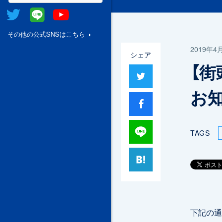
Twitter
@Line
Youtube
その他の公式SNSはこちら
2019年4
シェア
【街
ツイート
お知
シャア
Lineで送る
TAGS
はてブ
下記の通