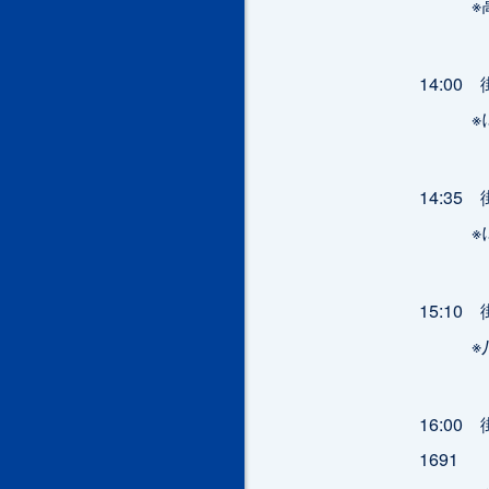
※高橋
14:0
※にい
14:3
※にい
15:1
※八木
16:0
1691