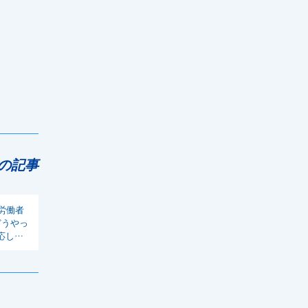
の記事
労働者
どうやっ
応して
調会長