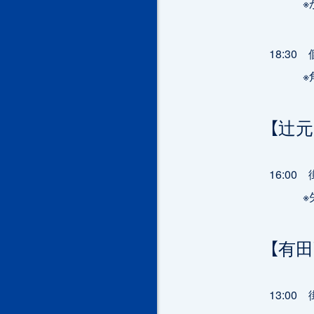
※かが
18:3
※角倉
【辻
16:0
※矢崎
【有
13:0