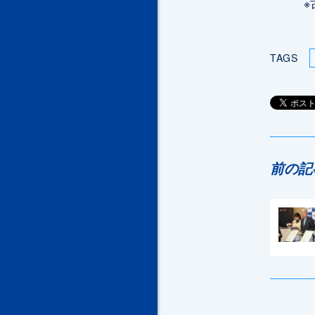
※古谷
TAGS
前の記