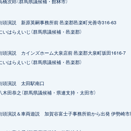
次郎（群馬県議候補・館林市）
0 街頭演説 新原英嗣事務所前 邑楽郡邑楽町光善寺316-63
はらえいじ（群馬県議候補・邑楽郡）
5 街頭演説 カインズホーム大泉店前 邑楽郡大泉町坂田1616-7
はらえいじ（群馬県議候補・邑楽郡）
0 街頭演説 太田駅南口
田恭之（群馬県議候補・県連支持・太田市）
0 街頭演説＆車両遊説 加賀谷富士子事務所前から出発 伊勢崎