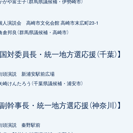
や富士子（群馬県議候補・伊勢崎市）
0 個人演説会 高崎市文化会館 高崎市末広町23-1
邦良（群馬県議候補・高崎市）
元国対委員長・統一地方選応援（千葉）】
0 街頭演説 新浦安駅前広場
けんたろう（千葉県議候補・浦安市）
田副幹事長・統一地方選応援（神奈川）】
0 街頭演説 秦野駅前