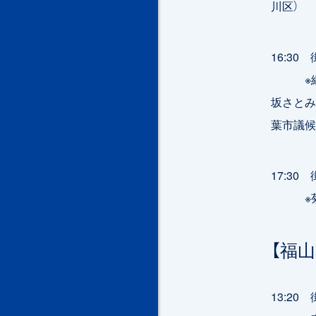
川区）
16:3
※網中
坂さとみ
葉市議候
17:3
※菊岡
【福
13:2