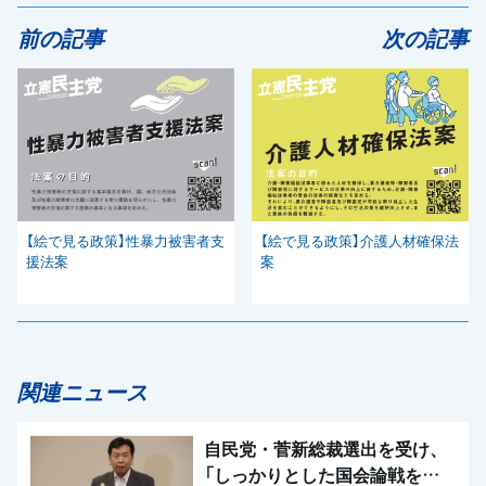
前の記事
次の記事
【絵で見る政策】性暴力被害者支
【絵で見る政策】介護人材確保法
援法案
案
関連ニュース
自民党・菅新総裁選出を受け、
「しっかりとした国会論戦を強