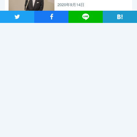
く求めたい」と枝野代表
2020年9月14日
ツイート
シャア
Lineで送る
新型コロナウイルス感染症の影響調査 事業者アンケートの概
要報告
2020年9月13日
【メディア出演】9月13日（日）、長妻代表代行がBS朝日「激論！
クロスファイア」に出演
2020年9月11日
関連記事
2019年7月2日