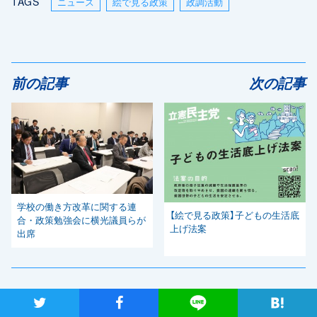
TAGS
ニュース
絵で見る政策
政調活動
前の記事
次の記事
学校の働き方改革に関する連
【絵で見る政策】子どもの生活底
合・政策勉強会に横光議員らが
上げ法案
出席
ツイート
シャア
Lineで送る
関連ニュース