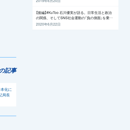
2019年6月20日
【後編】#KuToo 石川優実が語る。日常生活と政治
の関係、そしてSNS社会運動の「負の側面」を乗り
越えるには
2020年6月22日
の記事
一本化に
紀局長