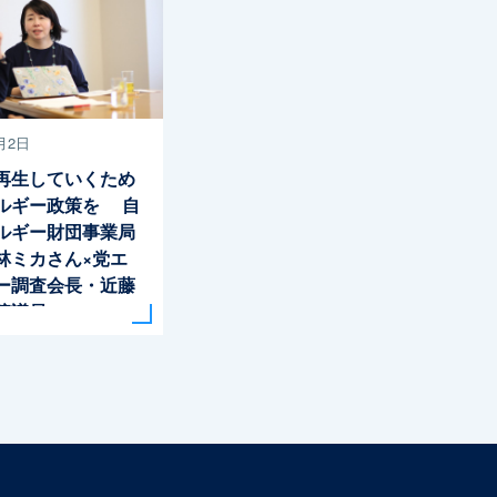
月2日
再生していくため
ルギー政策を 自
ルギー財団事業局
林ミカさん×党エ
ー調査会長・近藤
院議員