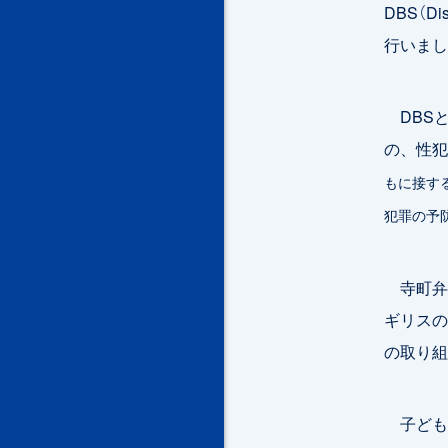
DBS（D
行いまし
DBS
の、性犯
もに接す
犯罪の予
寺町弁
ギリスの
の取り組
子ども