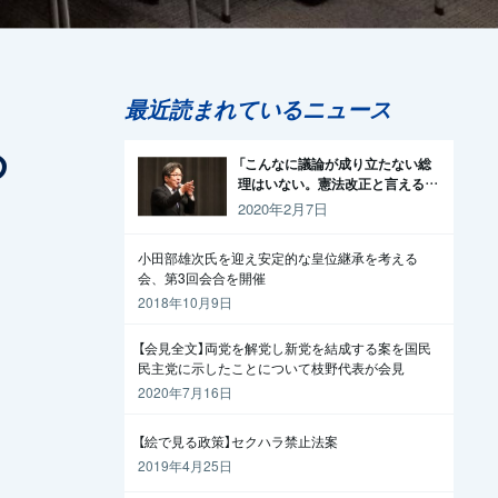
最近読まれているニュース
め
「こんなに議論が成り立たない総
理はいない。憲法改正と言える資
格がどこにある。市民と野党の力
2020年2月7日
で引きずり下ろそう」杉尾議員
小田部雄次氏を迎え安定的な皇位継承を考える
会、第3回会合を開催
2018年10月9日
【会見全文】両党を解党し新党を結成する案を国民
民主党に示したことについて枝野代表が会見
2020年7月16日
【絵で見る政策】セクハラ禁止法案
2019年4月25日