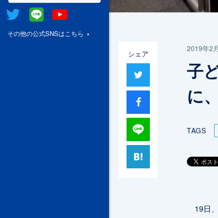
Twitter
@Line
Youtube
その他の公式SNSはこちら
2019年2
シェア
子
ツイート
に
シャア
Lineで送る
TAGS
はてブ
19日、