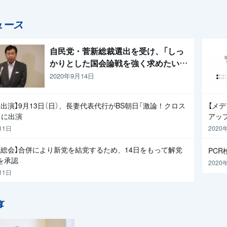
ュース
自民党・菅新総裁選出を受け、「しっ
かりとした国会論戦を強く求めたい」
と枝野代表
2020年9月14日
出演】9月13日（日）、長妻代表代行がBS朝日「激論！クロス
【メ
」に出演
アッ
11日
2020
員総会】合併により新党を結党するため、14日をもって解党
PC
を承認
2020
11日
事