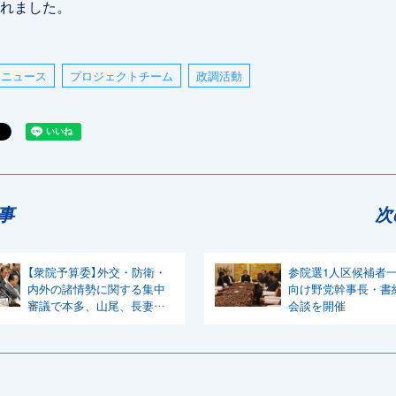
れました。
ニュース
プロジェクトチーム
政調活動
事
次
【衆院予算委】外交・防衛・
参院選1人区候補者
内外の諸情勢に関する集中
向け野党幹事長・書
審議で本多、山尾、長妻、
会談を開催
江田各議員が質問