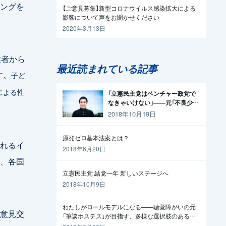
アリングを
【ご意見募集】新型コロナウイルス感染拡大による
影響について声をお聞かせください
2020年3月13日
業者から
最近読まれている記事
す。
子ど
による性
「立憲民主党はベンチャー政党で
なきゃいけない」——元「不良少
年」の起業家が政治家になった理
2018年10月19日
由
原発ゼロ基本法案とは？
れるイ
2018年6月20日
、各国
立憲民主党 結党一年 新しいステージへ
2018年10月9日
わたしがロールモデルになる——聴覚障がいの元
意見交
「筆談ホステス」が目指す、多様な選択肢のある社
会