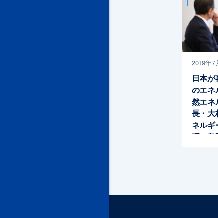
2019年7
日本が
のエネ
然エネ
長・大
ネルギ
昭一衆