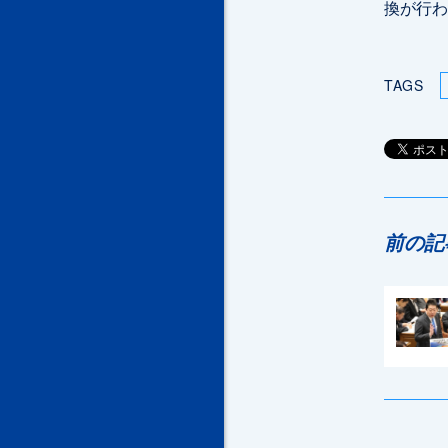
換が行わ
TAGS
前の記