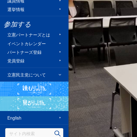
議員情報
選挙情報
参加する
立憲パートナーズとは
イベントカレンダー
パートナーズ登録
党員登録
立憲民主党について
読むりっけん
見るりっけん
English