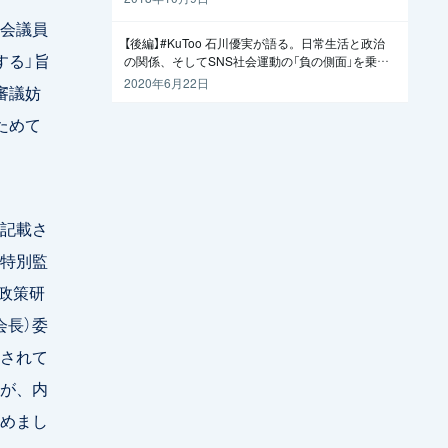
会議員
【後編】#KuToo 石川優実が語る。日常生活と政治
する」旨
の関係、そしてSNS社会運動の「負の側面」を乗り
越えるには
2020年6月22日
審議妨
ためて
記載さ
特別監
政策研
会長）委
されて
が、内
めまし