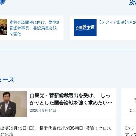
事
次
党首会談開催に向け、野党6
【メディア出演】1月2
党派幹事長・書記局長会談
を開催
ュース
自民党・菅新総裁選出を受け、「しっ
かりとした国会論戦を強く求めたい」
と枝野代表
2020年9月14日
出演】9月13日（日）、長妻代表代行がBS朝日「激論！クロス
【メ
」に出演
アッ