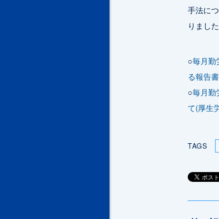
手法につ
りました
○
毎月勤
る報告書
○
毎月勤
て(厚生
TAGS