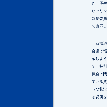
き、厚生
ヒアリン
監察委員
て謝罪し
石橋議員
会議で報
蔽しよう
て、特別
員会で閉
ている資
うな状況
る説明を