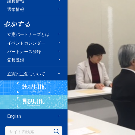
議員情報
選挙情報
参加する
立憲パートナーズとは
イベントカレンダー
パートナーズ登録
党員登録
立憲民主党について
読むりっけん
見るりっけん
English