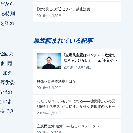
どから
【絵で見る政策】セクハラ禁止法案
くる特別
2019年4月25日
を認め
最近読まれている記事
2回の
「立憲民主党はベンチャー政党で
なきゃいけない」——元「不良少
ま「隠
年」の起業家が政治家になった理
2018年10月19日
由
。加え
の厚労委
原発ゼロ基本法案とは？
2018年6月20日
ら求め
このよ
わたしがロールモデルになる——聴覚障がいの元
「筆談ホステス」が目指す、多様な選択肢のある社
得でき
会
2019年6月20日
立憲民主党 結党一年 新しいステージへ
2018年10月9日