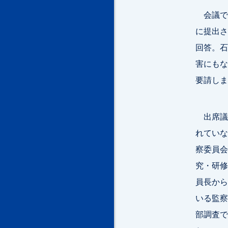
会議で
に提出さ
回答。石
害にもな
要請しま
出席議
れていな
察委員会
究・研修
員長から
いる監察
部調査で