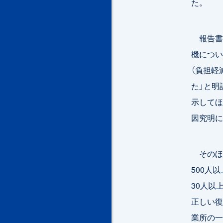
た。
報告書で
機につい
（負担軽
た」と明
示してほ
因究明に
そのほ
500人
30人以
正しい復
業所の一