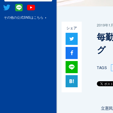
Twitter
@Line
Youtube
その他の公式SNSはこちら
2019年1
シェア
毎
ツイート
グ
シャア
Lineで送る
TAGS
はてブ
立憲民主