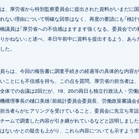
は、厚労省から特別監察委員会に提出された資料がいまだに国
れない理由について明確な回答はなく、再度の要請にも「検討
橋議員は「厚労省への不信感はますます強くなる。委員会での
りかねない」と述べ、本日午前中に資料を提出するよう、あら
した。
員らは、今回の報告書に調査手続きの経過等の具体的な内容が
いことにも不信感を持ち、この点を質問。厚労省の担当者は、
全体での会議は2回だが、19、20の両日も独立行政法人・労働
機構理事長の樋口美雄（前統計委員会委員長、労働政策審議会
担当者らがヒアリングを受けていること、委員会に先立ち常設
チームで調査した内容が引き継がれているなどと説明しました
はないかとの疑念も上がり、これら内容についても示すよう求