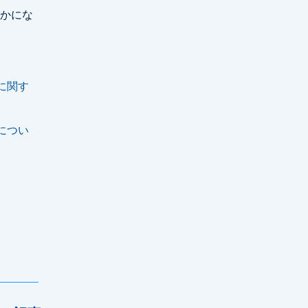
かにな
に関す
につい