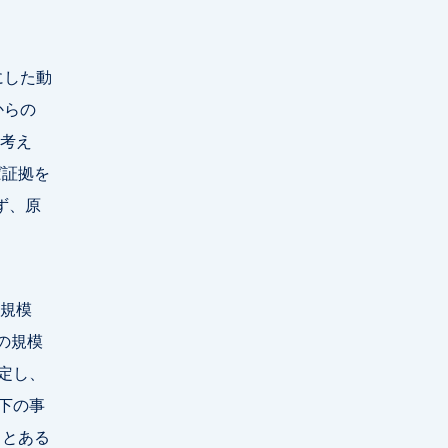
にした動
からの
と考え
ば証拠を
ず、原
規模
の規模
定し、
下の事
」とある