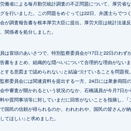
労働省による毎月勤労統計調査の不正問題について、厚労省な
グを行いました。この問題をめぐっては22日、弁護士らでつ
会が調査報告書を根本厚労大臣に提出。厚労大臣は統計法違反
、関係者を処分しました。
は冒頭のあいさつで、特別監察委員会が17日と22日のわずか
告書をまとめ、組織的な隠ぺいについて合理的な理由がないま
とする意図まで認められない」と結論づけていることを問題視
監察委員会には関連資料を提出する一方、24日には衆参両院
会中審査が開かれるという状況のなか、石橋議員が今月7日か
料や質問事項等に対していまだに回答がないことを指摘し、「
で国民の信頼が得られるのか。われわれや、国民の皆さんが納
してほしい」と求めました。