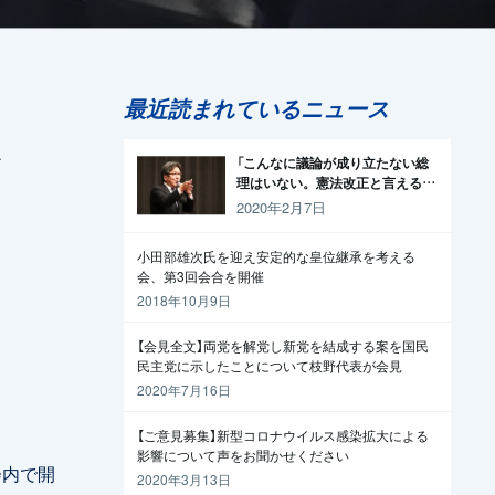
最近読まれているニュース
ン
「こんなに議論が成り立たない総
理はいない。憲法改正と言える資
格がどこにある。市民と野党の力
2020年2月7日
で引きずり下ろそう」杉尾議員
小田部雄次氏を迎え安定的な皇位継承を考える
会、第3回会合を開催
2018年10月9日
【会見全文】両党を解党し新党を結成する案を国民
民主党に示したことについて枝野代表が会見
2020年7月16日
【ご意見募集】新型コロナウイルス感染拡大による
影響について声をお聞かせください
会内で開
2020年3月13日