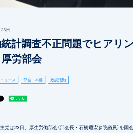
月23日
勤統計調査不正問題でヒアリ
 厚労部会
ニュース
部会・本部
政調活動
党は23日、厚生労働部会（部会長・石橋通宏参院議員）を国