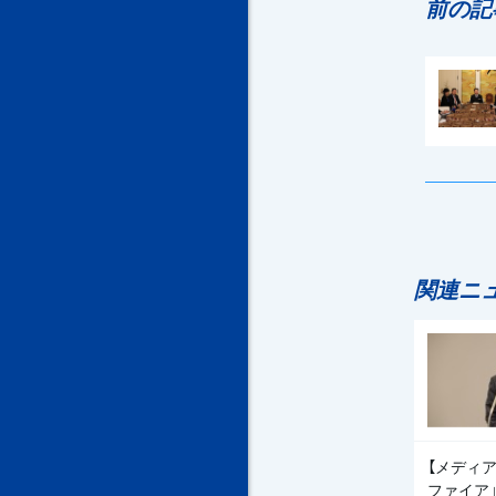
前の記
関連ニ
【メディア
ファイア