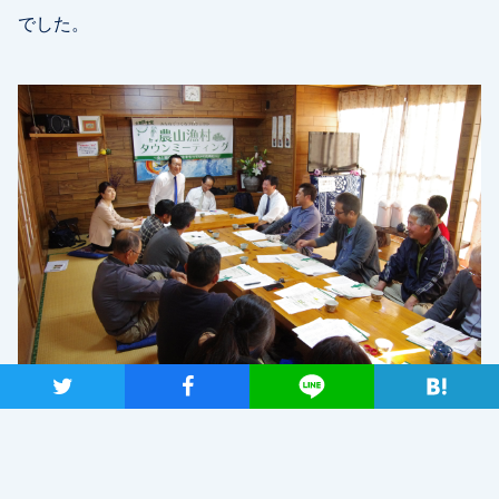
でした。
ツイート
シャア
Lineで送る
TAGS
ニュース
部会・本部
視察