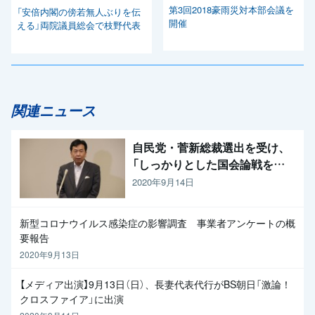
第3回2018豪雨災対本部会議を
「安倍内閣の傍若無人ぶりを伝
開催
える」両院議員総会で枝野代表
関連ニュース
自民党・菅新総裁選出を受け、
「しっかりとした国会論戦を強
く求めたい」と枝野代表
2020年9月14日
新型コロナウイルス感染症の影響調査 事業者アンケートの概
要報告
2020年9月13日
【メディア出演】9月13日（日）、長妻代表代行がBS朝日「激論！
クロスファイア」に出演