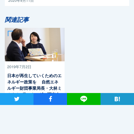
2020年9月11日
関連記事
2019年7月2日
日本が再生していくためのエ
ネルギー政策を 自然エネ
ルギー財団事業局長・大林ミ
カさん×党エネルギー調査会
ツイート
シャア
Lineで送る
長・近藤昭一衆院議員
最近読まれているニュース