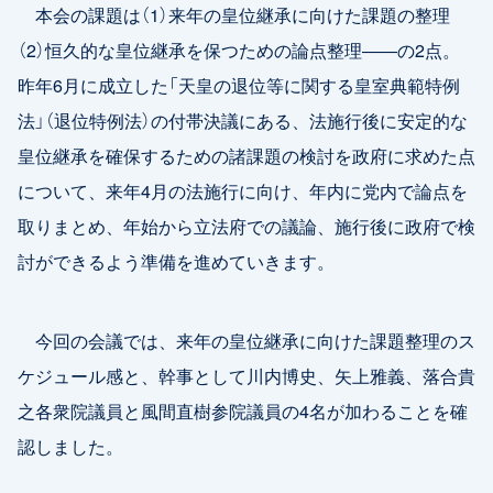
本会の課題は（1）来年の皇位継承に向けた課題の整理
（2）恒久的な皇位継承を保つための論点整理――の2点。
昨年6月に成立した「天皇の退位等に関する皇室典範特例
法」（退位特例法）の付帯決議にある、法施行後に安定的な
皇位継承を確保するための諸課題の検討を政府に求めた点
について、来年4月の法施行に向け、年内に党内で論点を
取りまとめ、年始から立法府での議論、施行後に政府で検
討ができるよう準備を進めていきます。
今回の会議では、来年の皇位継承に向けた課題整理のス
ケジュール感と、幹事として川内博史、矢上雅義、落合貴
之各衆院議員と風間直樹参院議員の4名が加わることを確
認しました。