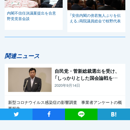
内閣不信任決議案提出を合意
「安倍内閣の傍若無人ぶりを伝
野党党首会談
える」両院議員総会で枝野代表
関連ニュース
自民党・菅新総裁選出を受け、
「しっかりとした国会論戦を強
く求めたい」と枝野代表
2020年9月14日
新型コロナウイルス感染症の影響調査 事業者アンケートの概
要報告
ツイート
シャア
Lineで送る
2020年9月13日
【メディア出演】9月13日（日）、長妻代表代行がBS朝日「激論！