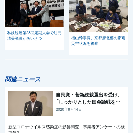
私鉄総連第85回定期大会で辻元
福山幹事長、京都府北部の豪雨
清美議員があいさつ
災害状況を視察
関連ニュース
自民党・菅新総裁選出を受け、
「しっかりとした国会論戦を強
く求めたい」と枝野代表
2020年9月14日
新型コロナウイルス感染症の影響調査 事業者アンケートの概
要報告