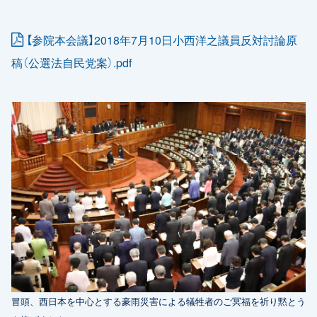
【参院本会議】2018年7月10日小西洋之議員反対討論原
稿（公選法自民党案）.pdf
冒頭、西日本を中心とする豪雨災害による犠牲者のご冥福を祈り黙とう