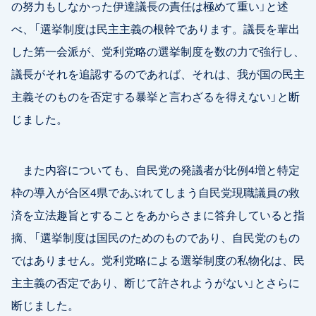
の努力もしなかった伊達議長の責任は極めて重い」と述
べ、「選挙制度は民主主義の根幹であります。議長を輩出
した第一会派が、党利党略の選挙制度を数の力で強行し、
議長がそれを追認するのであれば、それは、我が国の民主
主義そのものを否定する暴挙と言わざるを得えない」と断
じました。
また内容についても、自民党の発議者が比例4増と特定
枠の導入が合区4県であぶれてしまう自民党現職議員の救
済を立法趣旨とすることをあからさまに答弁していると指
摘、「選挙制度は国民のためのものであり、自民党のもの
ではありません。党利党略による選挙制度の私物化は、民
主主義の否定であり、断じて許されようがない」とさらに
断じました。