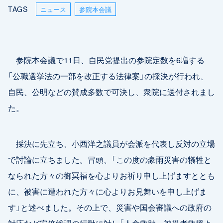
TAGS
ニュース
参院本会議
参院本会議で11日、自民党提出の参院定数を6増する
「公職選挙法の一部を改正する法律案」の採決が行われ、
自民、公明などの賛成多数で可決し、衆院に送付されまし
た。
採決に先立ち、小西洋之議員が会派を代表し反対の立場
で討論に立ちました。冒頭、「この度の豪雨災害の犠牲と
なられた方々の御冥福を心よりお祈り申し上げますととも
に、被害に遭われた方々に心よりお見舞いを申し上げま
す」と述べました。その上で、災害や国会審議への政府の
対応など安倍総理の行動に対し「人命救助、被災者救援よ