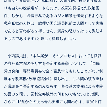
りも自らの総裁選挙、さらには、改憲を見据えた政治案
件、しかも、賭博行為であるカジノ解禁を優先するような
私利私欲の人物は、総理や国会議員以前に人間として失格
であると言わざるを得ません。満身の怒りを持って弾劾す
るものであります」と厳しく指摘しました。
小西議員は、「本法案が、そのプロセスにおいても良識
の府たる本院のあり方を否定する暴挙」だとして、「自民
党は突如、専門委員会で全く言及すらもしたことがない制
度案を改革協（改革協議会）に持ち出し、この間の積み重ね
た議論を全否定するのみならず、各会派の協働による本院
の営みを壊す、党利党略以外の何ものでもない」と指摘、
さらに「野党からのあっせん要求にも関わらず、事実上何