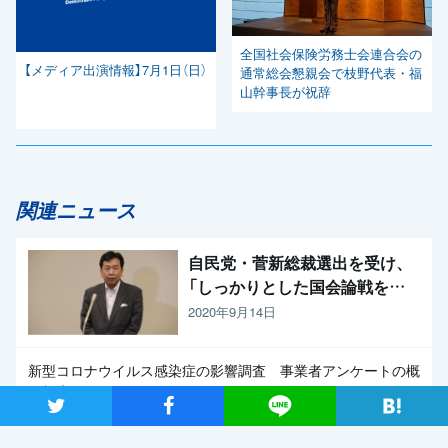
全国社会保険労務士会連合会の
【メディア出演情報】7月1日（日）
通常総会懇親会で枝野代表・福
山幹事長が祝辞
関連ニュース
自民党・菅新総裁選出を受け、
「しっかりとした国会論戦を強
く求めたい」と枝野代表
2020年9月14日
新型コロナウイルス感染症の影響調査 事業者アンケートの概
要報告
ツイート
シャア
Lineで送る
2020年9月13日