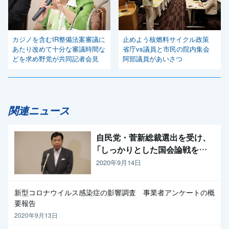
カジノを含むIR整備法案審議に
止めよう核燃料サイクル政策
あたり改めて十分な審議時間な
省庁vs議員と市民の院内集会
どを求め野党が共同記者会見
阿部議員があいさつ
関連ニュース
自民党・菅新総裁選出を受け、
「しっかりとした国会論戦を強
く求めたい」と枝野代表
2020年9月14日
新型コロナウイルス感染症の影響調査 事業者アンケートの概
要報告
2020年9月13日