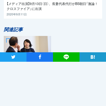
【メディア出演】9月13日（日）、長妻代表代行がBS朝日「激論！
クロスファイア」に出演
2020年9月11日
関連記事
ツイート
シャア
Lineで送る
2019年7月2日
日本が再生していくためのエ
ネルギー政策を 自然エネ
ルギー財団事業局長・大林ミ
カさん×党エネルギー調査会
長・近藤昭一衆院議員