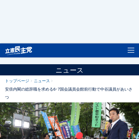
立憲民主党
ニュース
トップページ
ニュース
安倍内閣の総辞職を求める6･7国会議員会館前行動で中谷議員があいさ
つ