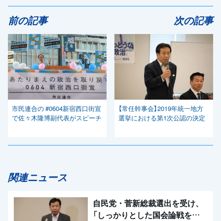
前の記事
次の記事
市民連合の #0604新宿西口街宣
【常任幹事会】2019年統一地方
で佐々木隆博副代表がスピーチ
選挙における第1次公認の決定
関連ニュース
自民党・菅新総裁選出を受け、
「しっかりとした国会論戦を強