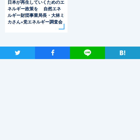
日本が再生していくためのエ
ネルギー政策を 自然エネ
ルギー財団事業局長・大林ミ
カさん×党エネルギー調査会
長・近藤昭一衆院議員
ツイート
シャア
Lineで送る
最近読まれているニュース
「こんなに議論が成り立たない総理はいない。憲法改正
と言える資格がどこにある。市民と野党の力で引きずり
下ろそう」杉尾議員
2020年2月7日
小田部雄次氏を迎え安定的な皇位継承を考える会、第3回会合を開催
2018年10月9日
【会見全文】両党を解党し新党を結成する案を国民民主党に示したことに
ついて枝野代表が会見
2020年7月16日