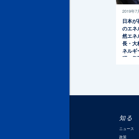
2019年7
日本が
のエネ
然エネ
長・大
ネルギ
昭一衆
知る
ニュース
政策