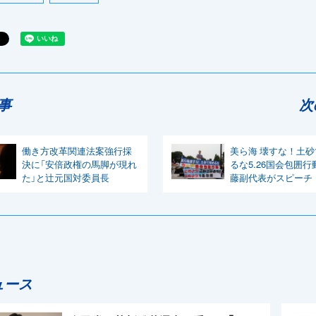
事
次
働き方改革関連法案強行採
美ら海 壊すな！土
決に「安倍政権の馬脚が現れ
るな5.26国会包囲行
た」と辻元国対委員長
藤副代表がスピーチ
ュース