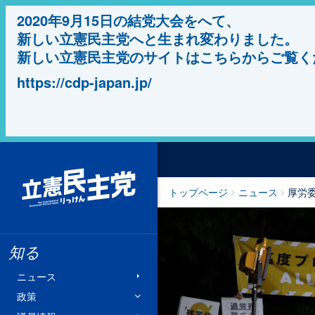
2020年9月15日の結党大会をへて、
新しい立憲民主党へと生まれ変わりました。
新しい立憲民主党のサイトはこちらからご覧く
https://cdp-japan.jp/
立憲民主党
トップページ
ニュース
厚労委
知る
ニュース
政策