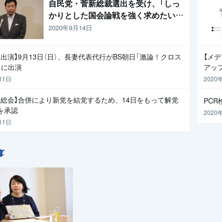
自民党・菅新総裁選出を受け、「しっ
かりとした国会論戦を強く求めたい」
と枝野代表
2020年9月14日
出演】9月13日（日）、長妻代表代行がBS朝日「激論！クロス
【メ
」に出演
アッ
11日
2020
員総会】合併により新党を結党するため、14日をもって解党
PC
を承認
2020
11日
事