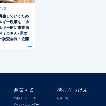
月2日
再生していくため
ルギー政策を 自
ルギー財団事業局
林ミカさん×党エ
ー調査会長・近藤
院議員
参加する
読むりっけん
立憲パートナーズ
記事一覧
イベントカレンダー