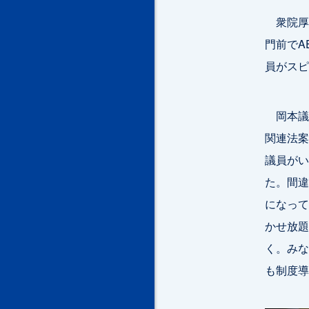
衆院厚
門前でA
員がスピ
岡本議
関連法案
議員がい
た。間違
になって
かせ放題
く。みな
も制度導