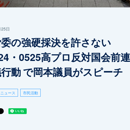
月25日
労委の強硬採決を許さない
524・0525高プロ反対国会前
議行動 で岡本議員がスピーチ
ニュース
市民活動