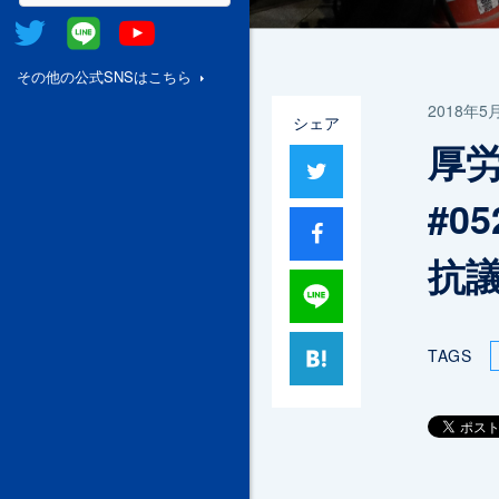
Twitter
@Line
Youtube
その他の公式SNSはこちら
2018年5
シェア
厚
ツイート
#0
シャア
抗
Lineで送る
はてブ
TAGS