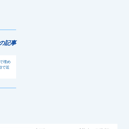
の記事
砂で埋め
動で近