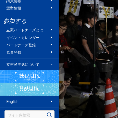
議員情報
選挙情報
参加する
立憲パートナーズとは
イベントカレンダー
パートナーズ登録
党員登録
立憲民主党について
読むりっけん
見るりっけん
English