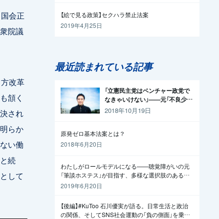
、国会正
【絵で見る政策】セクハラ禁止法案
2019年4月25日
子衆院議
最近読まれている記事
き方改革
「立憲民主党はベンチャー政党で
も頷く
なきゃいけない」——元「不良少
年」の起業家が政治家になった理
2018年10月19日
決され
由
明らか
原発ゼロ基本法案とは？
ない働
2018年6月20日
と続
わたしがロールモデルになる——聴覚障がいの元
として
「筆談ホステス」が目指す、多様な選択肢のある社
会
2019年6月20日
【後編】#KuToo 石川優実が語る。日常生活と政治
の関係、そしてSNS社会運動の「負の側面」を乗り