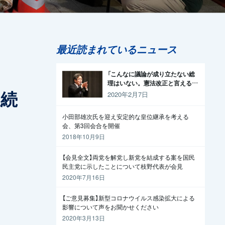
最近読まれているニュース
「こんなに議論が成り立たない総
理はいない。憲法改正と言える資
連続
格がどこにある。市民と野党の力
2020年2月7日
で引きずり下ろそう」杉尾議員
小田部雄次氏を迎え安定的な皇位継承を考える
会、第3回会合を開催
2018年10月9日
【会見全文】両党を解党し新党を結成する案を国民
民主党に示したことについて枝野代表が会見
2020年7月16日
【ご意見募集】新型コロナウイルス感染拡大による
影響について声をお聞かせください
2020年3月13日